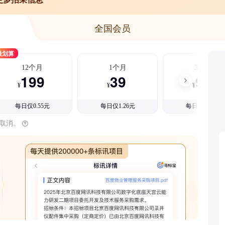
全国会员
最划算
12个月
1个月
3个月
199
39
99
¥
¥
¥
每日仅0.55元
每日仅1.26元
每日仅1.08元
时取消。