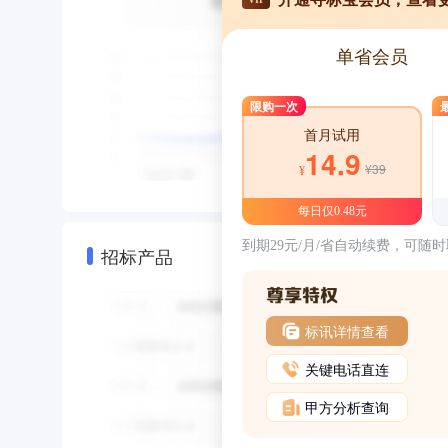
单省会员
限购一次
首月试用
14.9
¥39
¥
每日仅0.48元
到期29元/月/省自动续费，可随
招标产品
标讯详情查看
关键电话直连
甲方分析查询