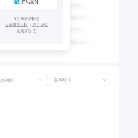
扫码支付
支付则代表同意
交易服务协议
｜
用户协议
发票获取
省份地区