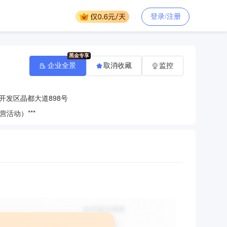
登录/注册
企业全景
取消收藏
监控
开发区晶都大道898号
活动）***