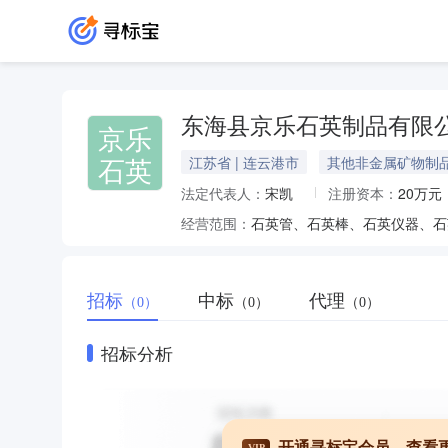
东海县京乐石英制品有限
京乐
石英
江苏省 | 连云港市
其他非金属矿物制
法定代表人：
宋凯
注册资本：
20万元
经营范围：
石英管、石英棒、石英仪器、石
招标
中标
代理
（0）
（0）
（0）
招标分析
开通寻标宝会员，查看
VIP