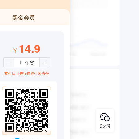
黑金会员
14.9
¥
支付后可进行选择生效省份
公众号