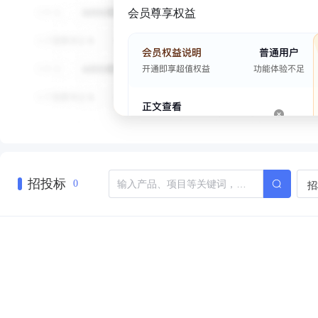
会员尊享权益
招投标
招
0