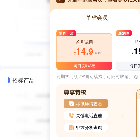
单省会员
限购一次
最划算
1
首月试用
1
14.9
¥39
¥
¥
每日仅0.48元
每日仅
到期29元/月/省自动续费，可随时取消。
招标产品
标讯详情查看
关键电话直连
甲方分析查询