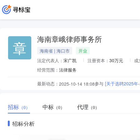
海南章峨律师事务所
章
海南省 | 海口市
开业
法定代表人：
宋广凯
注册资本：
30万元
成
经营范围：
法律服务
最新动态：
参与
[关于选聘2025
2025-10-14 18:08
招标
中标
代理
（0）
（0）
（0）
招标分析