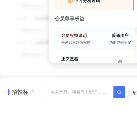
甲方分析查询
会员尊享权益
招投标
招
0