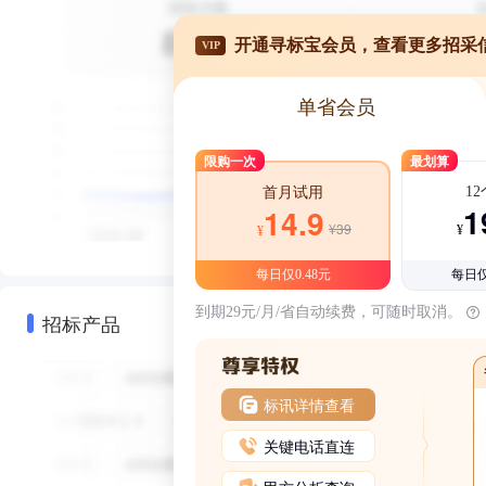
开通寻标宝会员，查看更多招采
VIP
单省会员
限购一次
最划算
1
首月试用
1
14.9
¥39
¥
¥
每日仅0.48元
每日仅
到期29元/月/省自动续费，可随时取消。
招标产品
标讯详情查看
关键电话直连