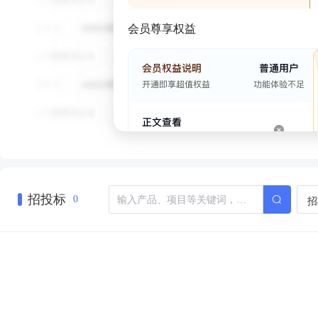
会员尊享权益
招投标
招
0