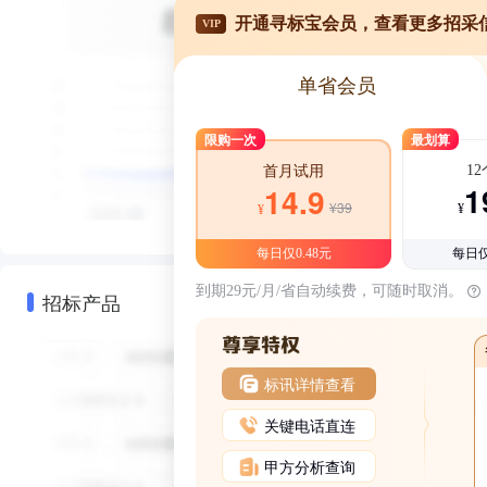
开通寻标宝会员，查看更多招采
VIP
单省会员
限购一次
最划算
1
首月试用
1
14.9
¥39
¥
¥
每日仅0.48元
每日仅
到期29元/月/省自动续费，可随时取消。
招标产品
标讯详情查看
关键电话直连
甲方分析查询