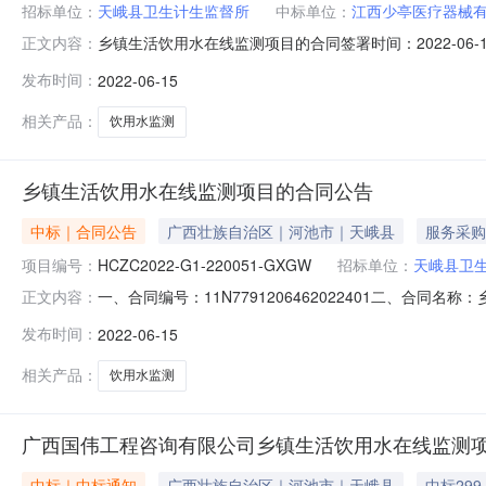
招标单位：
天峨县卫生计生监督所
中标单位：
江西少亭医疗器械
乡镇生活饮用水在线监测项目的合同签署时间：2022-06-
正文内容：
币合同期限年合同签署时间2022-06-1518:19:16
发布时间：
2022-06-15
相关产品：
饮用水监测
乡镇生活饮用水在线监测项目的合同公告
中标｜合同公告
广西壮族自治区｜河池市｜天峨县
服务采购
项目编号：
HCZC2022-G1-220051-GXGW
招标单位：
天峨县卫
一、合同编号：11N7791206462022401二、合同名
正文内容：
测项目五、合同主体采购人（甲方）：天峨县卫生计生监督所
发布时间：
2022-06-15
地址：江西省宜春市樟树市药都科技产业园医药区新望路138
相关产品：
饮用水监测
广西国伟工程咨询有限公司乡镇生活饮用水在线监测
中标｜中标通知
广西壮族自治区｜河池市｜天峨县
中标299