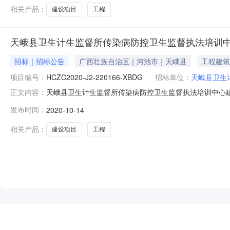
相关产品：
建设项目
工程
天峨县卫生计生监督所传染病防控卫生监督执法培训
招标｜招标公告
广西壮族自治区｜河池市｜天峨县
工程建筑
项目编号：
HCZC2020-J2-220166-XBDG
招标单位：
天峨县卫生
天峨县卫生计生监督所传染病防控卫生监督执法培训中心建设
正文内容：
法培训中心建设项目工程【项目编号：HCZC2020-J2
发布时间：
2020-10-14
依法获得采购人和评审专家分别书面推荐的供应商应在河池市公共资源交易
相关产品：
建设项目
工程
NEW
HOT
5折起