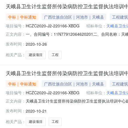
天峨县卫生计生监督所传染病防控卫生监督执法培训
中标｜中标通知
广西壮族自治区｜河池市｜天峨县
工程建筑
项目编号：
HCZC2020-J2-220166-XBDG
招标单位：
天峨县卫生
一、合同编号：11N77912064620201二、合同名称：
正文内容：
四、项目名称：天峨县卫生计生监督所传染病防控卫生监
发布时间：
2020-10-26
民街4号联系方式：18178879800供应商（乙方）：天
相关产品：
建设项目
工程
天峨县卫生计生监督所传染病防控卫生监督执法培训
中标｜中标通知
广西壮族自治区｜河池市｜天峨县
工程建筑
项目编号：
HCZC2020-J2-220166-XBDG
招标单位：
天峨县卫生
天峨县卫生计生监督所传染病防控卫生监督执法培训中心
正文内容：
目工程品目工程/建筑物施工/事业单位用房施工/其他事业单
发布时间：
2020-10-21
员）名单吴长彬、覃忠相、李素梅（业主评委）总成交金额￥1
监督所采购单位
相关产品：
建设项目
工程