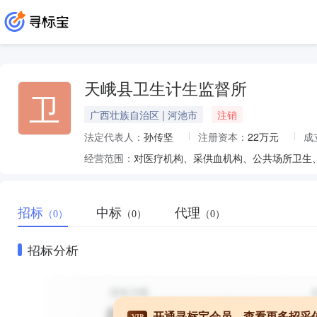
天峨县卫生计生监督所
卫
广西壮族自治区 | 河池市
注销
法定代表人：
孙传坚
注册资本：
22万元
成
经营范围：
招标
中标
代理
（0）
（0）
（0）
招标分析
开通寻标宝会员，查看更多招采
VIP