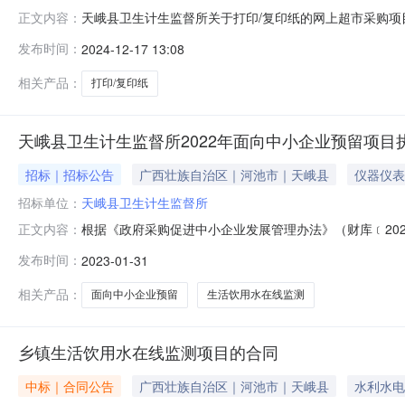
天峨县卫生计生监督所关于打印/复印纸的网上超市采购项目成
正文内容：
束，现将采购结果公示如下：一、项目信息项目名称:天峨县卫生
发布时间：
2024-12-17 13:08
联系电话:/采购计划信息：序号采购计划文号信息采购计划金额1
相关产品：
打印/复印纸
天峨县卫生计生监督所2022年面向中小企业预留项目
招标｜招标公告
广西壮族自治区｜河池市｜天峨县
仪器仪表
招标单位：
天峨县卫生计生监督所
根据《政府采购促进中小企业发展管理办法》（财库﹝202
正文内容：
面向中小企业采购共计0万元，其中，面向小微企业采购0
发布时间：
2023-01-31
线监测项目不专门面向（此项目为专门的精密检测仪器。
0.000000http://www.c
相关产品：
面向中小企业预留
生活饮用水在线监测
乡镇生活饮用水在线监测项目的合同
中标｜合同公告
广西壮族自治区｜河池市｜天峨县
水利水电