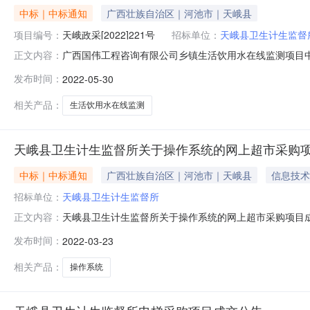
中标｜中标通知
广西壮族自治区｜河池市｜天峨县
项目编号：
天峨政采[2022]221号
招标单位：
天峨县卫生计生监督
广西国伟工程咨询有限公司乡镇生活饮用水在线监测项目中标
正文内容：
HCZC2022-G1-220051-GXGW（政府采购计划
发布时间：
2022-05-30
采购网、广西壮族自治区政府采购网、全国公共资源交易平台
相关产品：
生活饮用水在线监测
天峨县卫生计生监督所关于操作系统的网上超市采购
中标｜中标通知
广西壮族自治区｜河池市｜天峨县
信息技术
招标单位：
天峨县卫生计生监督所
天峨县卫生计生监督所关于操作系统的网上超市采购项目成交公
正文内容：
将采购结果公示如下：一、项目信息项目名称:天峨县卫生计生
发布时间：
2022-03-23
话:\/采购计划文号:采购计划金额（元）:预算总额（元）
相关产品：
操作系统