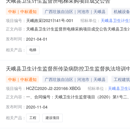
天峨县卫生计生监督所电梯采购项目成交公告
中标｜中标通知
广西壮族自治区｜河池市｜天峨县
机械设备
项目编号：
天峨政采[2021]141号-001
招标单位：
天峨县卫生计生
天峨县卫生计生监督所电梯采购项目成交公告天峨县卫生计生监
正文内容：
称:天峨县卫生计生监督所电梯反向竞价采购项目项目编号:20210
发布时间：
2021-04-01
额（元）:230000预算总额（元）:项目所在行政区划编码:4
相关产品：
电梯
天峨县卫生计生监督所传染病防控卫生监督执法培训
中标｜中标通知
广西壮族自治区｜河池市｜天峨县
工程建筑
项目编号：
HCZC2020-J2-220166-XBDG
招标单位：
天峨县卫生
一、合同编号：天峨卫生计生监督项目（2020）第1号二、合
正文内容：
防控卫生监督执法培训中心建设项目工程五、合同主体采购人
发布时间：
2020-11-04
方）：天峨县第二建筑工程公司地址：天峨县六排镇城西路3
相关产品：
工程
建设项目