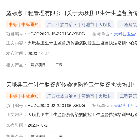
鑫标点工程管理有限公司关于天峨县卫生计生监督所
中标｜中标通知
广西壮族自治区｜河池市｜天峨县
工程建筑
项目编号：
HCZC2020-J2-220166-XBDG
招标单位：
天峨县卫生
天峨县卫生计生监督所传染病防控卫生监督执法培训中心建设项
正文内容：
控卫生监督执法培训中心建设项目工程三、成交信息：供
发布时间：
2020-10-21
元玖角玖分（小写：￥1027491.99元）四、主要标
荣发执业证书信息
相关产品：
建设项目
工程
天峨县卫生计生监督所传染病防控卫生监督执法培训
中标｜中标通知
广西壮族自治区｜河池市｜天峨县
工程建筑
项目编号：
HCZC2020-J2-220166-XBDG
招标单位：
天峨县卫生
天峨县卫生计生监督所传染病防控卫生监督执法培训中心
正文内容：
HCZC2020-J2-220166-XBDG二、项目名
发布时间：
2020-10-21
地址：天峨县六排镇城西路332号成交金额：人民币壹佰零
病防控卫生监督执
相关产品：
建设项目
工程