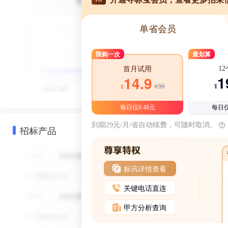
单省会员
限购一次
最划算
1
首月试用
1
14.9
¥39
¥
¥
每日仅0.48元
每日仅
到期29元/月/省自动续费，可随时取消。
招标产品
标讯详情查看
关键电话直连
甲方分析查询