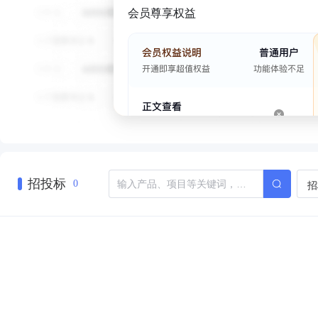
会员尊享权益
招投标
招
0