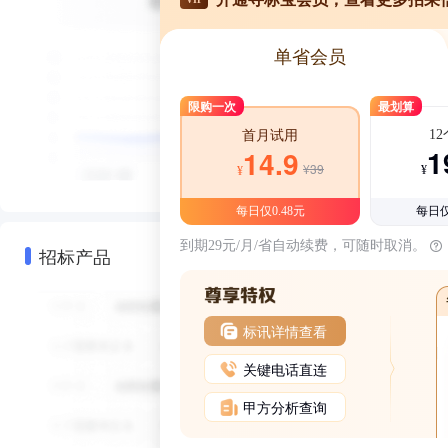
单省会员
限购一次
最划算
1
首月试用
1
14.9
¥39
¥
¥
每日仅0.48元
每日仅
到期29元/月/省自动续费，可随时取消。
招标产品
标讯详情查看
关键电话直连
甲方分析查询