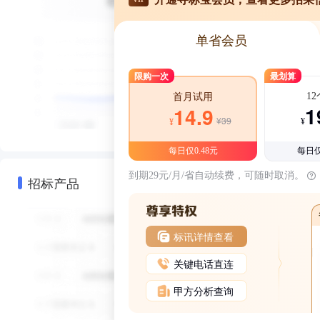
单省会员
限购一次
最划算
1
首月试用
1
14.9
¥39
¥
¥
每日仅0.48元
每日仅
到期29元/月/省自动续费，可随时取消。
招标产品
标讯详情查看
关键电话直连
甲方分析查询