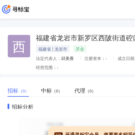
福建省龙岩市新罗区西陂街道硿
西
福建省 | 龙岩市
开业
法定代表人：
邱美香
注册资本：
-
成立日期
经营范围：
-
招标
中标
代理
（0）
（0）
（0）
招标分析
开通寻标宝会员，查看更多招采
VIP