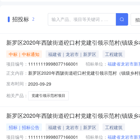
招投标
招
2
新罗区2020年西陂街道硿口村党建引领示范村(镇级乡
中标｜中标通知
福建省｜龙岩市｜新罗区
工程建筑
项目编号：
11111119998077166001
招标单位：
福建省龙岩市新
新罗区2020年西陂街道硿口村党建引领示范村（镇级乡村振兴
正文内容：
会议室开标，本项目采用简易评标法，经评标委员会对投
发布时间：
2020-09-29
人及电话：邱女士13507525709二、中标价：2527
相关产品：
党建引领示范村项目
新罗区2020年西陂街道硿口村党建引领示范村(镇级乡
招标｜招标公告
福建省｜龙岩市｜新罗区
工程建筑
项目编号：
11111119998077166001
招标单位：
福建省龙岩市新