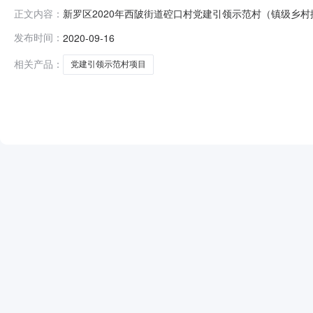
新罗区2020年西陂街道硿口村党建引领示范村（镇级乡
正文内容：
设工程有限公司、龙岩佳宇建筑有限公司、福建友拓建筑
发布时间：
2020-09-16
工程有限公司、福建南方建业工程管理有限公司、福建金
省九通建设工程有限公司、福建翔鸿建筑工程有
相关产品：
党建引领示范村项目