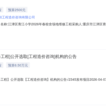
程
预算2500元
和工程造价咨询有限公司
名称:江津区青江小学2026年春校舍场地维修工程采购人:重庆市江津区青江
津区所需服务类型:服务金额:2500.0金额说明:按上级文件要求支付服务金额选
机构联系地址:重庆市渝中区北区路26号7-1#采购人业务咨询电话:监督
修工程]公开选取[工程造价咨询]机构的公告
程
预算6.50万元
程】公开选取【工程造价咨询】机构的公告√2345发布项目2026-04-
津区青江小学2026年春校舍场地维修工程】公开选取【工程造价咨询】机构的公
目规模投资额（￥65,000.00元）资金来源财政性资金项目实施地行政