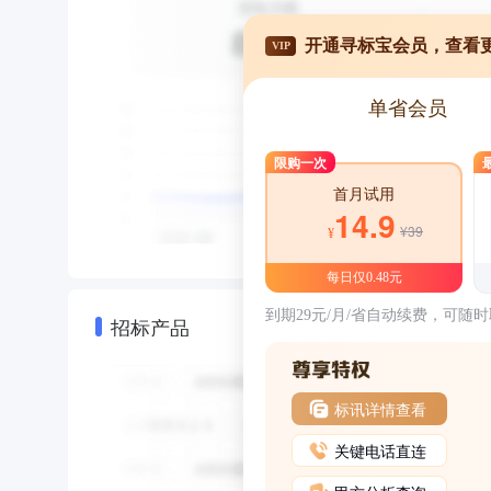
开通寻标宝会员，查看
VIP
单省会员
限购一次
首月试用
14.9
¥39
¥
每日仅0.48元
到期29元/月/省自动续费，可随
招标产品
标讯详情查看
关键电话直连