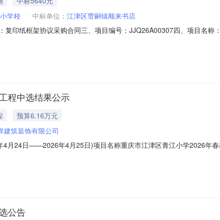
物
中标5640元
小学校
中标单位：
江津区贾嗣镇顺来书店
同名称：复印纸框架协议采购合同三、项目编号：JJQ26A00307四、项
5922614832供应商（乙方）：江津区贾嗣镇顺来书店地址：贾嗣镇长新路
）：得力（deli）木尚系列A4-80g复印纸主要标的数量：240.00包主
修工程中选结果公示
程
预算6.16万元
洋建筑装饰有限公司
年4月24日——2026年4月25日)项目名称重庆市江津区青江小学202
一预选承包商重庆游洋建筑装饰有限公司第二预选承包商重庆集余建筑装饰工
3元投诉受理部门重庆市江津区青江小学校联系电话13637714811项目建
比选公告