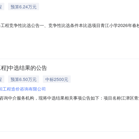
程
预算6.24万元
修工程竞争性比选公告一、竞争性比选条件本比选项目青江小学2026年春校
青江小学校，比选人为：重庆市江津区青江小学校，建设资金来源为财政拨
况与比选范围2.1工程名称：青江小学2026年春校舍场地维修工程2.2
工程]中选结果的公告
程
预算6.50万元
中标2500元
和工程造价咨询有限公司
咨询中介服务机构，现将中选结果相关事项公告如下：项目名称江津区青江
65,000.00元）所需中介服务事项是否破产业务服务项目采购否所需服务
-04-1009:00:00选取方式竞价选取中选机构名称重庆永和工程造价