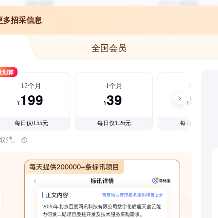
更多招采信息
全国会员
最划算
12个月
1个月
3个月
199
39
99
¥
¥
¥
每日仅0.55元
每日仅1.26元
每日仅1.08元
时取消。