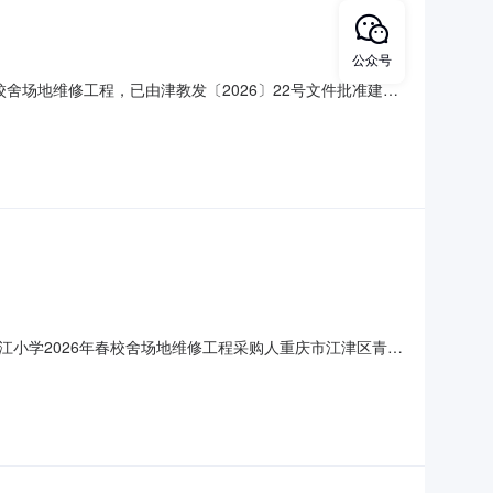
公众号
舍场地维修工程，已由津教发〔2026〕22号文件批准建
款，项目出资比例为100%，项目已具备比选条件，现对该
工程地点：重庆市江津区青江小学校校园内。2.3工程规模：
小学2026年春校舍场地维修工程采购人重庆市江津区青江
类型工程造价咨询服务金额￥2500.0元至￥3000.0元金
咨询有限公司中选机构联系地址重庆市渝中区北区路26号7-1#