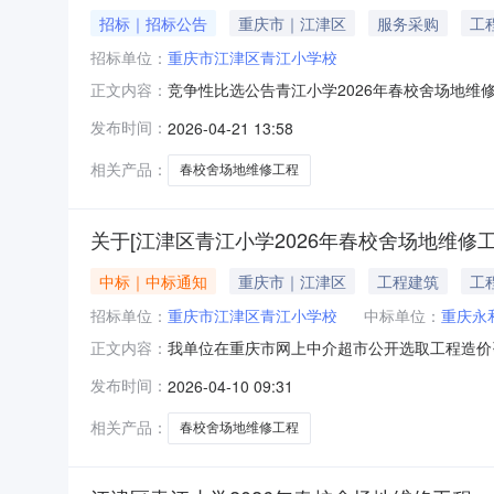
招标｜招标公告
重庆市｜江津区
服务采购
工
招标单位：
重庆市江津区青江小学校
竞争性比选公告青江小学2026年春校舍场地维
正文内容：
设，项目代码：/，项目业主为：重庆市江津区
发布时间：
2026-04-21 13:58
项目的施工进行公开竞争性比选发包。二、项目概
剔除教学楼1000平
相关产品：
春校舍场地维修工程
关于[江津区青江小学2026年春校舍场地维修
中标｜中标通知
重庆市｜江津区
工程建筑
工
招标单位：
重庆市江津区青江小学校
中标单位：
重庆永
我单位在重庆市网上中介超市公开选取工程造价
正文内容：
小学校投资审批项目否工程建设项目规模投资额（￥
发布时间：
2026-04-10 09:31
额说明按上级文件要求支付服务金额选取时间2026
相关产品：
春校舍场地维修工程