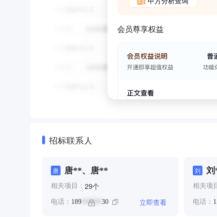
甲方分析查询
会员尊享权益
招标联系人
唐**、唐**
刘
唐
刘
个
29
相关项目：
相关项
立即查看
电话：
189
30
电话：
1
******