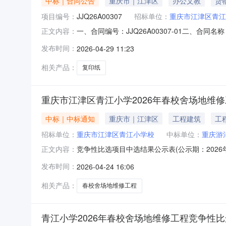
中标｜合同公告
重庆市｜江津区
办公文教
货
项目编号：
JJQ26A00307
招标单位：
重庆市江津区青江
一、合同编号：JJQ26A00307-01二、合
正文内容：
小学校地址：重庆市江津区青江小学校联系方式：1
发布时间：
2026-04-29 11:23
主要标的名称：得力（deli）规格型号（或服务要求
相关产品：
复印纸
重庆市江津区青江小学2026年春校舍场地维
中标｜中标通知
重庆市｜江津区
工程建筑
工
招标单位：
重庆市江津区青江小学校
中标单位：
重庆游
竞争性比选项目中选结果公示表(公示期：2026
正文内容：
系电话18996264930招标代理机构无第
发布时间：
2026-04-24 16:06
包商重庆游洋建筑装饰有限公司发包价61640.5
相关产品：
春校舍场地维修工程
青江小学2026年春校舍场地维修工程竞争性