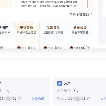
查看全部权益
*
未*
未
个
个
6
1
目：
相关项目：
立即查看
立
59
32
电话：
136
11
******
******