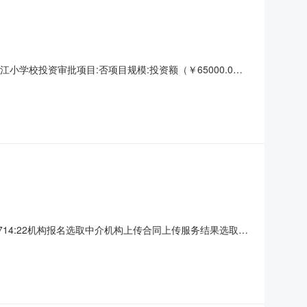
小学校投资审批项目:否项目规模:投资额（￥65000.0
取时间:2026-04-1009:00:00选取方式:竞价选取
举报电话:及
0714:22机构报名选取中介机构上传合同上传服务结果选取时
告项目名称江津区青江小学2026年春校舍场地维修工程采购人暂
区划重庆市江津区是否为行政管理中介服务事项