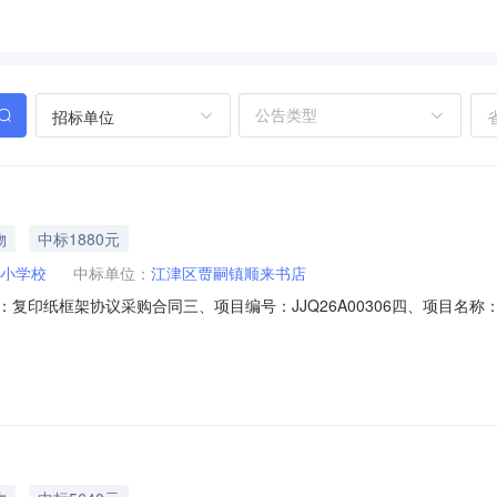
招标单位
物
中标1880元
小学校
中标单位：
江津区贾嗣镇顺来书店
同名称：复印纸框架协议采购合同三、项目编号：JJQ26A00306四、项
5922614832供应商（乙方）：江津区贾嗣镇顺来书店地址：贾嗣镇长新路
）：得力（deli）木尚系列A4-80g复印纸主要标的数量：80.00包主要