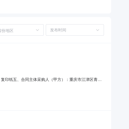
省份地区
目名称：复印纸五、合同主体采购人（甲方）：重庆市江津区青江
18号门市联系方式：18996113221六、合同主要信息
标的单价：￥23.5000合同金额：￥