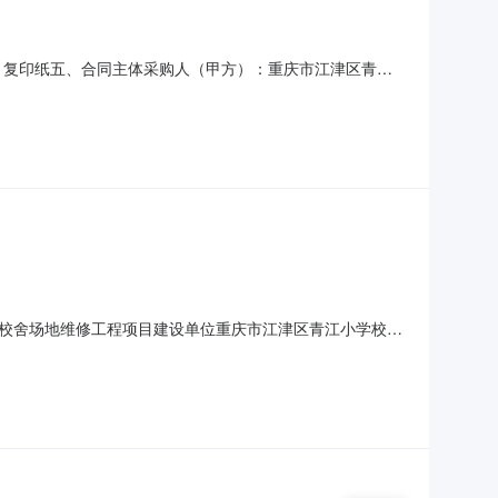
目名称：复印纸五、合同主体采购人（甲方）：重庆市江津区青江
18号门市联系方式：18996113221六、合同主要信息
要标的单价：￥23.5000合同金额：
6年春校舍场地维修工程项目建设单位重庆市江津区青江小学校联
程有限公司第三预选承包商重庆缘督建筑劳务有限公司拟中选承
设单位盖章：2026年4月24日备注：1、承包商或者其