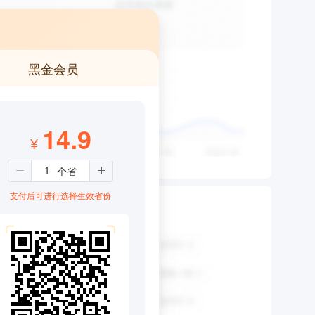
黑金会员
14.9
¥
支付后可进行选择生效省份