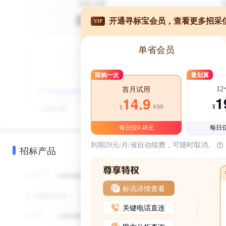
开通寻标宝会员，查看更多招采
VIP
单省会员
限购一次
最划算
1
首月试用
1
14.9
¥39
¥
¥
每日仅0.48元
每日仅
到期29元/月/省自动续费，可随时取消。
招标产品
标讯详情查看
关键电话直连