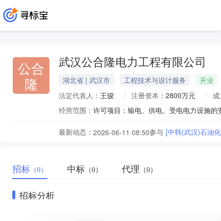
武汉公合隆电力工程有限公司
公合
隆
湖北省 | 武汉市
工程技术与设计服务
开业
法定代表人：
王骏
注册资本：
2800万元
成
经营范围：
最新动态：
参与
[中韩(武汉)石油
2026-06-11 08:50
招标
中标
代理
（0）
（0）
（0）
招标分析