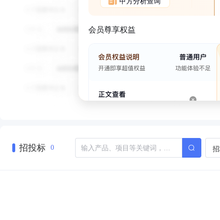
甲方分析查询
会员尊享权益
招投标
招
0