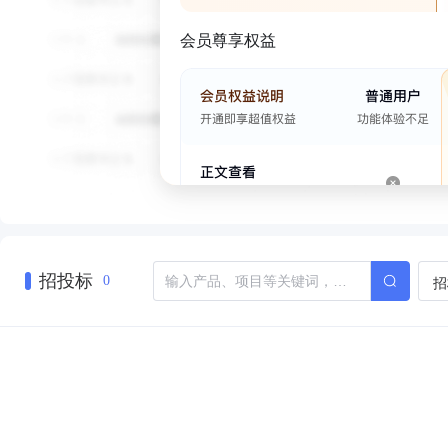
会员尊享权益
招投标
招
0