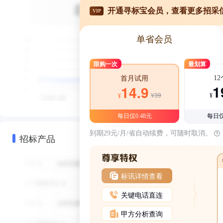
开通寻标宝会员，查看更多招采
VIP
单省会员
限购一次
最划算
1
首月试用
1
14.9
¥39
¥
¥
每日仅0.48元
每日仅
到期29元/月/省自动续费，可随时取消。
招标产品
标讯详情查看
关键电话直连
甲方分析查询