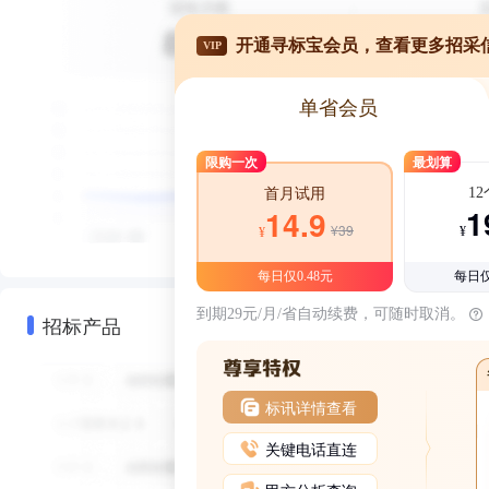
开通寻标宝会员，查看更多招采
VIP
单省会员
限购一次
最划算
1
首月试用
1
14.9
¥39
¥
¥
每日仅0.48元
每日仅
到期29元/月/省自动续费，可随时取消。
招标产品
标讯详情查看
关键电话直连