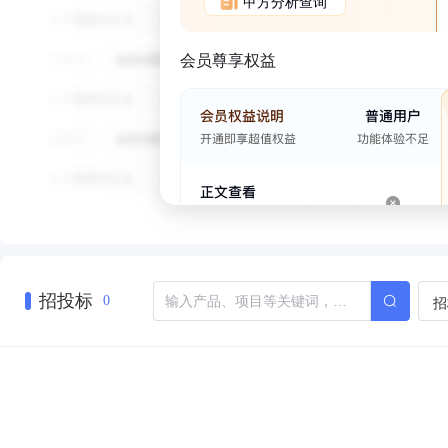
甲方分析查询
会员尊享权益
招投标
招
0