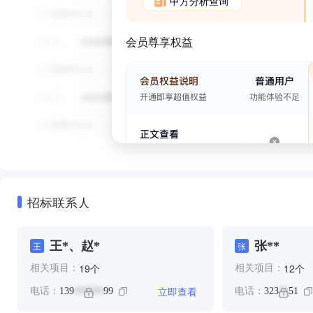
甲方分析查询
会员尊享权益
招标联系人
王*、赵*
张**
王
张
个
个
19
12
相关项目：
相关项目：
立即查看
电话：
139
99
电话：
323
51
******
**