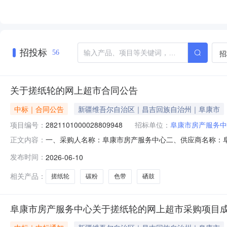
招投标
招
56
关于搓纸轮的网上超市合同公告
中标｜合同公告
新疆维吾尔自治区｜昌吉回族自治州｜阜康市
项目编号：
2821101000028809948
招标单位：
阜康市房产服务中
一、采购人名称：阜康市房产服务中心二、供应商名称：
正文内容：
2821101000028809948五、合同编号：11N4578
发布时间：
2026-06-10
1.0065652科思特KST-Q2612A科思特Q2612A碳粉适用
相关产品：
搓纸轮
碳粉
色带
硒鼓
阜康市房产服务中心关于搓纸轮的网上超市采购项目