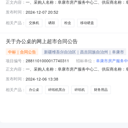
一、采购人名称：阜康市房产服务中心二、供应商名称：
正文内容：
2821101000017705776五、合同编号：11N457811
发布时间：
2024-12-07 20:52
联/TP-LinkTL-SG1005+个1.0085852惠普CF410A惠普
相关产品：
交换机
硒鼓
粉盒
移动硬盘
关于办公桌的网上超市合同公告
中标｜合同公告
新疆维吾尔自治区｜昌吉回族自治州｜阜康市
项目编号：
2881101000017740311
招标单位：
阜康市房产服务中
一、采购人名称：阜康市房产服务中心二、供应商名称：
正文内容：
2881101000017740311五、合同编号：11N457
发布时间：
2024-12-06 13:38
主管桌新中式办公室办公桌椅...无品牌239张2.004008002得力/
相关产品：
办公桌
碎纸机黑台
碎纸机
财务用品