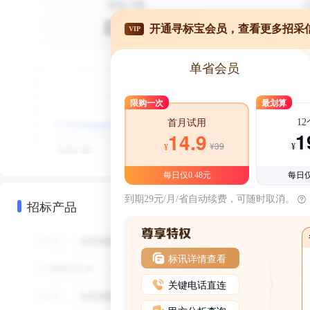
开通寻标宝会员，查看更多招采
VIP
单省会员
限购一次
最划算
1
首月试用
1
14.9
¥39
¥
¥
每日仅0.48元
每日仅
到期29元/月/省自动续费，可随时取消。
招标产品
标讯详情查看
关键电话直连