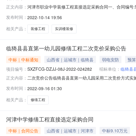
河津市职业中学装修工程直接选定采购合同一、合同编号:SXZFC
正文内容：
DZZG-08J-2022-027617四、项目名称:河
发布时间：
2022-10-14 19:56
方）：贵州龙杨建筑工程有限公司山西省第二分公司地址
相关产品：
装修工程
实训楼装修
临猗县县直第一幼儿园修缮工程二次竞价采购公告
中标｜中标通知
山西省｜运城市｜临猗县
弱电安防
预算
项目编号：
SXZFCG-DZJJ-08J-2022-024282
招标单位：
临猗县
二次竞价公告临猗县县直第一幼儿园采用二次竞价方式实
正文内容：
（二）项目编号：SXZFCG-DZJJ-08J-2022-02
发布时间：
2022-09-16 01:30
时间：2022-09-1515:40:52~2022-09-1700:00
相关产品：
修缮工程
河津中学修缮工程直接选定采购合同
中标｜合同公告
山西省｜运城市｜河津市
中标9.10万元