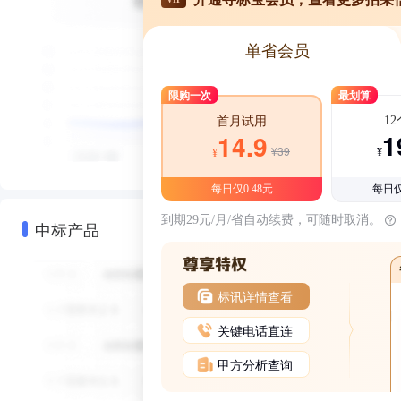
单省会员
限购一次
最划算
1
首月试用
1
14.9
¥39
¥
¥
每日仅0.48元
每日仅
到期29元/月/省自动续费，可随时取消。
中标产品
标讯详情查看
关键电话直连
甲方分析查询