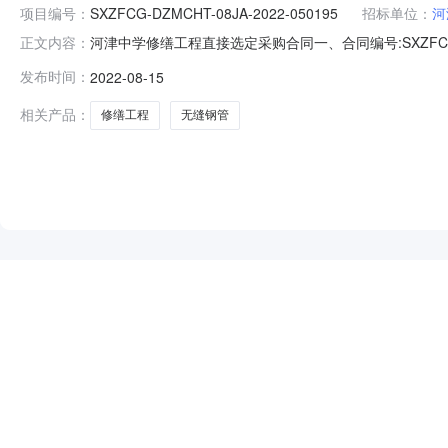
项目编号：
SXZFCG-DZMCHT-08JA-2022-050195
招标单位：
河
河津中学修缮工程直接选定采购合同一、合同编号:SXZFCG-DZ
正文内容：
2022-017559四、项目名称:河津中学修缮工程采
发布时间：
2022-08-15
有限公司山西省第二分公司地址：清涧街道联系人：任孟奇六
相关产品：
修缮工程
无缝钢管
NEW
HOT
5折起