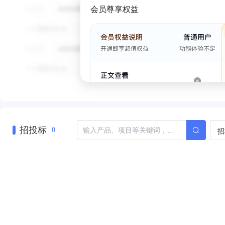
会员尊享权益
招投标
招
0