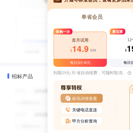
单省会员
限购一次
最划算
1
首月试用
1
14.9
¥39
¥
¥
每日仅0.48元
每日仅
到期29元/月/省自动续费，可随时取消。
招标产品
标讯详情查看
关键电话直连
甲方分析查询