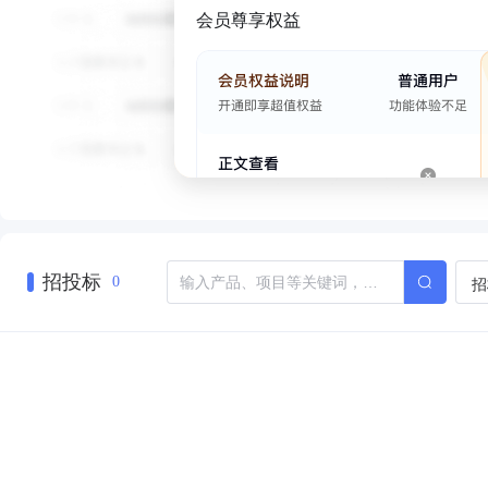
会员尊享权益
招投标
招
0