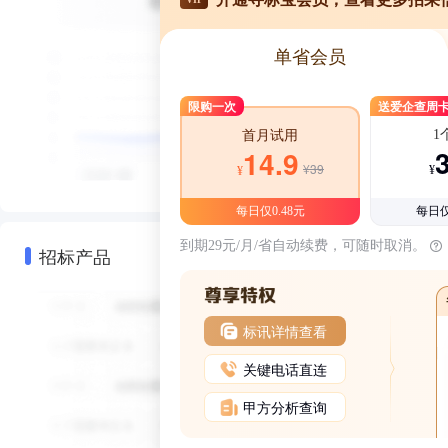
单省会员
限购一次
送爱企查周
1
首月试用
14.9
¥39
¥
¥
每日仅0.48元
每日仅
到期29元/月/省自动续费，可随时取消。
招标产品
标讯详情查看
关键电话直连
甲方分析查询