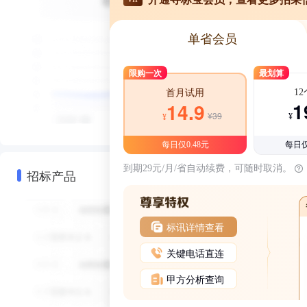
单省会员
限购一次
最划算
1
首月试用
1
14.9
¥39
¥
¥
每日仅0.48元
每日仅
到期29元/月/省自动续费，可随时取消。
招标产品
标讯详情查看
关键电话直连
甲方分析查询