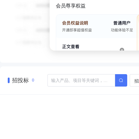
会员尊享权益
招投标
招
0