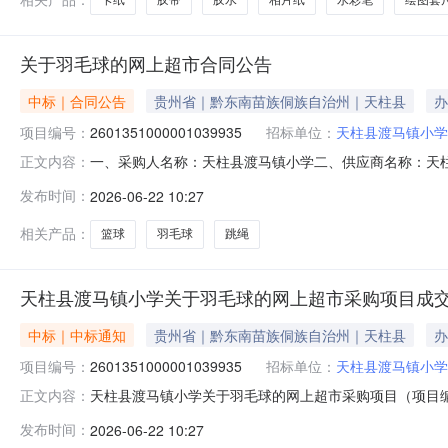
关于羽毛球的网上超市合同公告
中标｜合同公告
贵州省｜黔东南苗族侗族自治州｜天柱县
办
项目编号：
2601351000001039935
招标单位：
天柱县渡马镇小学
一、采购人名称：天柱县渡马镇小学二、供应商名称：天柱县博
正文内容：
编号：5226272557712009353265202600
发布时间：
2026-06-22 10:27
龙/RSL7号,筒1.0036.536.52晨光AST97409跳绳晨光/MG
相关产品：
篮球
羽毛球
跳绳
天柱县渡马镇小学关于羽毛球的网上超市采购项目成
中标｜中标通知
贵州省｜黔东南苗族侗族自治州｜天柱县
办
项目编号：
2601351000001039935
招标单位：
天柱县渡马镇小学
天柱县渡马镇小学关于羽毛球的网上超市采购项目（项目编号:
正文内容：
毛球的网上超市采购项目采购项目项目编号:26013510000
发布时间：
2026-06-22 10:27
政区划编码:522627项目所在行政区划名称:贵州省黔