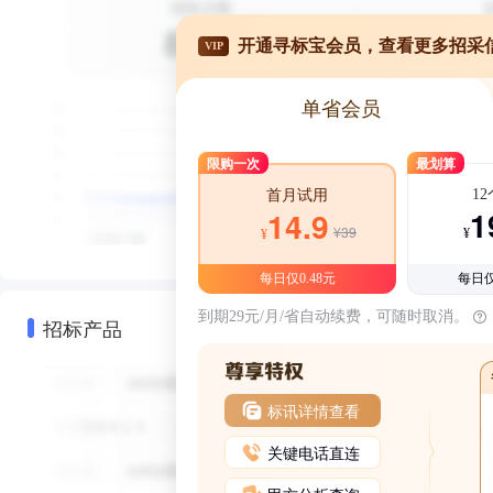
开通寻标宝会员，查看更多招采
VIP
单省会员
限购一次
最划算
1
首月试用
1
14.9
¥39
¥
¥
每日仅0.48元
每日仅
到期29元/月/省自动续费，可随时取消。
招标产品
标讯详情查看
关键电话直连