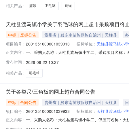
相关产品：
篮球
羽毛球
跳绳
天柱县渡马镇小学关于羽毛球的网上超市采购项目终
中标｜废标公告
贵州省｜黔东南苗族侗族自治州｜天柱县
办
项目编号：
2601351000001039913
招标单位：
天柱县渡马镇小学
一、采购人名称：天柱县渡马镇小学二、采购项目名称：天柱县
正文内容：
购方式：直接采购六、采购公告发布日期：七、终止原因：原
发布时间：
2026-06-22 10:27
渡马镇杨柳村联系人：联系电话：传真：2、采购代理机
相关产品：
羽毛球
关于各类尺/三角板的网上超市合同公告
中标｜合同公告
贵州省｜黔东南苗族侗族自治州｜天柱县
日
项目编号：
2601351000001039933
招标单位：
天柱县渡马镇小学
一、采购人名称：天柱县渡马镇小学二、供应商名称：天柱县博
正文内容：
编号：52262725577120093532652026001