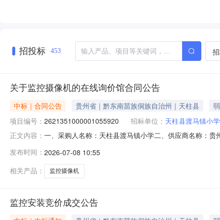
招投标
招
453
关于监控摄像机的在线询价馆合同公告
中标｜合同公告
贵州省｜黔东南苗族侗族自治州｜天柱县
弱
项目编号：
2621351000001055920
招标单位：
天柱县渡马镇小学
一、采购人名称：天柱县渡马镇小学二、供应商名称：贵州金新
正文内容：
五、合同编号：5226272557712009353265202600
发布时间：
2026-07-08 10:55
要求或标的基本概况：七、其它事项：无八、联系方式1、采
相关产品：
监控摄像机
监控安装竞价成交公告