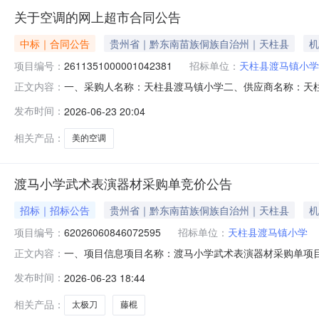
关于空调的网上超市合同公告
中标｜合同公告
贵州省｜黔东南苗族侗族自治州｜天柱县
机
项目编号：
2611351000001042381
招标单位：
天柱县渡马镇小学
一、采购人名称：天柱县渡马镇小学二、供应商名称：天柱县家
正文内容：
合同编号：522627255771200935326520260018
发布时间：
2026-06-23 20:04
台1.00234523452美的KFR-35GW/PH2空调1.5匹美的/Mid
相关产品：
美的空调
渡马小学武术表演器材采购单竞价公告
招标｜招标公告
贵州省｜黔东南苗族侗族自治州｜天柱县
机
项目编号：
62026060846072595
招标单位：
天柱县渡马镇小学
一、项目信息项目名称：渡马小学武术表演器材采购单项目编号：6202
正文内容：
2418:00采购单位：天柱县渡马镇小学供应商规模要求
发布时间：
2026-06-23 18:44
武术设备;采购人需求描述:-;次要参数要求:藤棍:1.6米*2
相关产品：
太极刀
藤棍