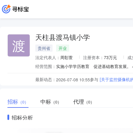
天柱县渡马镇小学
渡
贵州省
开业
法定代表人：
周彰萱
注册资本：
73万元
成
经营范围：
实施小学学历教育 促进基础教育发展。
最新动态：
参与
[关于监控摄像机
2026-07-08 10:55
招标
中标
代理
（0）
（0）
（0）
招标分析