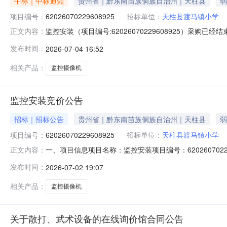
中标｜中标通知
贵州省｜黔东南苗族侗族自治州｜天柱县
弱
项目编号：
62026070229608925
招标单位：
天柱县渡马镇小学
监控安装（项目编号:62026070229608925）采购
正文内容：
联系电话：18744829808项目所在行政区划编码：52262
发布时间：
2026-07-04 16:52
柱县渡马镇小学采购单位地址：贵州省黔东南苗族侗族自治
相关产品：
监控摄像机
监控安装竞价公告
招标｜招标公告
贵州省｜黔东南苗族侗族自治州｜天柱县
弱
项目编号：
62026070229608925
招标单位：
天柱县渡马镇小学
一、项目信息项目名称：监控安装项目编号：62026070229608
正文内容：
柱县渡马镇小学供应商规模要求：-供应商资质要求：-二、
发布时间：
2026-07-02 19:07
描述:-;次要参数要求:海康:海康;1个30000.00海康威视/hi
相关产品：
监控摄像机
关于散打、武术设备的在线询价馆合同公告