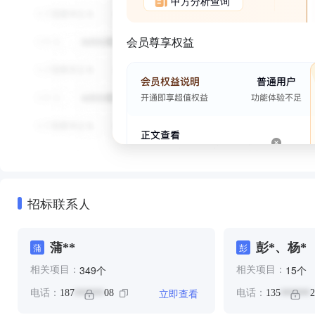
甲方分析查询
会员尊享权益
招标联系人
蒲**
彭*、杨*
蒲
彭
个
个
349
15
相关项目：
相关项目：
立即查看
电话：
187
08
电话：
135
2
******
******