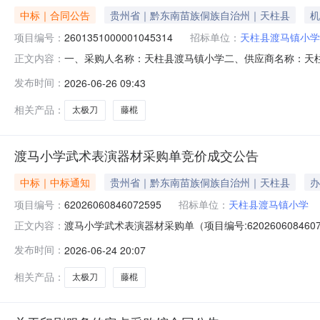
中标｜合同公告
贵州省｜黔东南苗族侗族自治州｜天柱县
机
项目编号：
2601351000001045314
招标单位：
天柱县渡马镇小学
一、采购人名称：天柱县渡马镇小学二、供应商名称：天柱县博
正文内容：
同编号：522627255771200935326520260016
发布时间：
2026-06-26 09:43
要求或标的基本概况：七、其它事项：无八、联系方式1、采
相关产品：
太极刀
藤棍
渡马小学武术表演器材采购单竞价成交公告
中标｜中标通知
贵州省｜黔东南苗族侗族自治州｜天柱县
办
项目编号：
62026060846072595
招标单位：
天柱县渡马镇小学
渡马小学武术表演器材采购单（项目编号:620260608
正文内容：
62026060846072595项目联系人：蒲学勤项目联系电话：
发布时间：
2026-06-24 20:07
06-2418:00二、采购单位信息采购单位名称：天柱
相关产品：
太极刀
藤棍