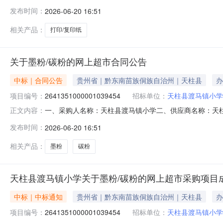
于打印/复印纸的网上超市采购项目采购项目项目编号:264135
发布时间：
2026-06-20 16:51
目所在行政区划编码:522627项目所在行政区划名称:
相关产品：
打印/复印纸
关于墨粉/碳粉的网上超市合同公告
中标｜合同公告
贵州省｜黔东南苗族侗族自治州｜天柱县
办
项目编号：
2641351000001039454
招标单位：
天柱县渡马镇小学
一、采购人名称：天柱县渡马镇小学二、供应商名称：天
正文内容：
2641351000001039454五、合同编号：522627255
发布时间：
2026-06-20 16:51
之格NT-T2215L,支11.0035385服务要求或标
相关产品：
墨粉
碳粉
天柱县渡马镇小学关于墨粉/碳粉的网上超市采购项目
中标｜中标通知
贵州省｜黔东南苗族侗族自治州｜天柱县
办
项目编号：
2641351000001039454
招标单位：
天柱县渡马镇小学