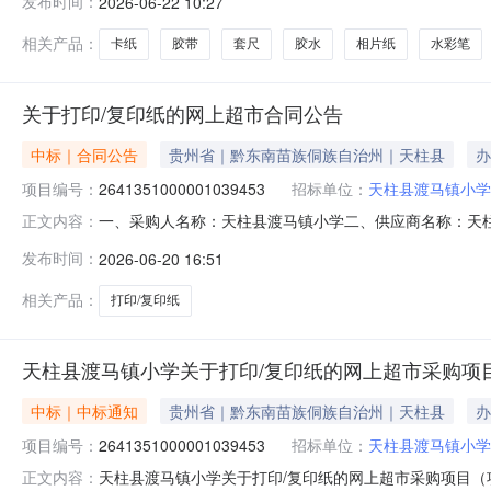
发布时间：
2026-06-22 10:27
*2+量角器文具4件晨光/MGARL96181,套30.00515
相关产品：
卡纸
胶带
套尺
胶水
相片纸
水彩笔
关于打印/复印纸的网上超市合同公告
中标｜合同公告
贵州省｜黔东南苗族侗族自治州｜天柱县
办
项目编号：
2641351000001039453
招标单位：
天柱县渡马镇小学
一、采购人名称：天柱县渡马镇小学二、供应商名称：天
正文内容：
2641351000001039453五、合同编号：52262725
发布时间：
2026-06-20 16:51
A470g,箱10.001701700服务要求或标的基本概况
相关产品：
打印/复印纸
天柱县渡马镇小学关于打印/复印纸的网上超市采购项
中标｜中标通知
贵州省｜黔东南苗族侗族自治州｜天柱县
办
项目编号：
2641351000001039453
招标单位：
天柱县渡马镇小学
天柱县渡马镇小学关于打印/复印纸的网上超市采购项目（项目
正文内容：