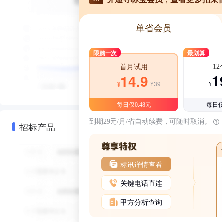
单省会员
限购一次
最划算
1
首月试用
1
14.9
¥39
¥
¥
每日仅0.48元
每日仅
到期29元/月/省自动续费，可随时取消。
招标产品
标讯详情查看
关键电话直连
甲方分析查询