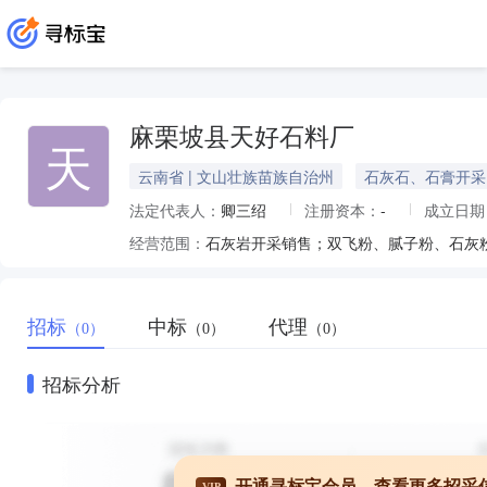
麻栗坡县天好石料厂
天
云南省 | 文山壮族苗族自治州
石灰石、石膏开采
法定代表人：
卿三绍
注册资本：
-
成立日期
经营范围：
石灰岩开采销售；双飞粉、腻子粉、石灰
招标
中标
代理
（0）
（0）
（0）
招标分析
开通寻标宝会员，查看更多招采
VIP