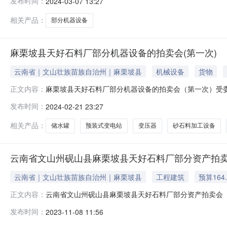
发布时间：
2024-03-07 13:27
状）进行整体拍卖，现状是指交付时标的物的质量、数量
相关产品：
部分机器设备
麻栗坡县天好石料厂部分机器设备的拍卖会(第一次)
云南省｜文山壮族苗族自治州｜麻栗坡县
机械设备
货物
麻栗坡县天好石料厂部分机器设备的拍卖会（第一次）受委托，
正文内容：
https://paimai.caa123.org.cn/)”
发布时间：
2024-02-21 23:27
13888822226）。注：以上拍卖标的物依其现状（
应实地查勘并
相关产品：
储水罐
预装式变电站
变压器
砂石料加工设备
云南省文山州砚山县麻栗坡县天好石料厂部分资产拍卖
云南省｜文山壮族苗族自治州｜麻栗坡县
工程建筑
预算164
云南省文山州砚山县麻栗坡县天好石料厂部分资产拍卖会（第三
正文内容：
https://paimai.caa123.org.cn/)”进
发布时间：
2023-11-08 11:56
资产——机器设备清查评估明细表》中序号为9的资产，其他整体打包