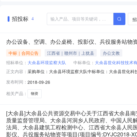
招投标
招
4
办公设备、空调、办公桌椅、投影仪、兵役服务站物
中标｜合同公告
江西省｜赣州市｜上犹县
办公文教
招标单位：
大余县环境监察大队
中标单位：
大余县世化科技技术
采购单位：大余县环境监察大队中标单位：大余县世化科技技术
正文内容：
限公司营业部中标供应商开户账号：13531928500003160
发布时间：
2018-09-26
相关产品：
物资
[大余县]大余县公共资源交易中心关于江西省大余县
质量监督管理局、大余县河洞乡人民政府、中国人民
法局、大余县建筑工程检测中心、江西省大余县人民
影仪、兵役服务站物资等项目(项目编号:DYJC2018-X