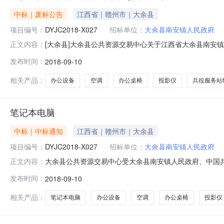
中标｜废标公告
江西省｜赣州市｜大余县
项目编号：
DYJC2018-X027
招标单位：
大余县南安镇人民政府
[大余县]大余县公共资源交易中心关于江西省大余县南安
正文内容：
乡人民政府、中国人民解放军江西省大余县人民武装部保
发布时间：
2018-09-10
西省大余县公安局交通管理大队、大余县环境监察大队办公设备、
余县公共资源交易中心受
相关产品：
办公设备
空调
办公桌椅
投影仪
兵役服务站
笔记本电脑
中标｜中标通知
江西省｜赣州市｜大余县
项目编号：
DYJC2018-X027
招标单位：
大余县南安镇人民政府
大余县公共资源交易中心受大余县南安镇人民政府、中国
正文内容：
人民解放军江西省大余县人民武装部保障科、大余县统计
发布时间：
2018-09-10
交通管理大队、大余县环境监察大队的委托，对办公设备、空
2018年09月07日下午15:00（
相关产品：
笔记本电脑
办公设备
空调
办公桌椅
投影仪