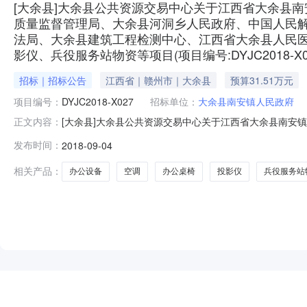
[大余县]大余县公共资源交易中心关于江西省大余县
质量监督管理局、大余县河洞乡人民政府、中国人民
法局、大余县建筑工程检测中心、江西省大余县人民
影仪、兵役服务站物资等项目(项目编号:DYJC2018-X
招标｜招标公告
江西省｜赣州市｜大余县
预算31.51万元
项目编号：
DYJC2018-X027
招标单位：
大余县南安镇人民政府
[大余县]大余县公共资源交易中心关于江西省大余县南安
正文内容：
乡人民政府、中国人民解放军江西省大余县人民武装部保
发布时间：
2018-09-04
西省大余县公安局交通管理大队、大余县环境监察大队办公设备、
公共资源交易中心关于江
相关产品：
办公设备
空调
办公桌椅
投影仪
兵役服务站
NEW
HOT
5折起