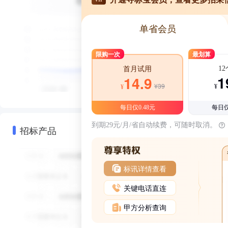
单省会员
限购一次
最划算
1
首月试用
1
14.9
¥39
¥
¥
每日仅0.48元
每日仅
到期29元/月/省自动续费，可随时取消。
招标产品
标讯详情查看
关键电话直连
甲方分析查询