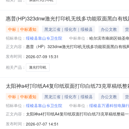
惠普(HP)323dnw激光打印机无线多功能双面黑白
中标｜中标通知
黑龙江省｜绥化市｜绥棱县
办公文教
货
招标单位：
绥棱县靠山乡卫生院
中标单位：
哈尔滨市南岗区锦圣
惠普（HP）323dnw激光打印机无线多功能双面黑白有线
正文内容：
格:1385.00优惠率:3.97%数量:1订单金额:2400.00供应商名称
发布时间：
2026-07-09 15:31
相关产品：
激光打印机
太阳神a4打印纸A4复印纸双面打印白纸73克草稿纸整箱
中标｜中标通知
黑龙江省｜绥化市｜绥棱县
办公文教
货
招标单位：
绥棱县靠山乡卫生院
中标单位：
绥棱县万通科技电脑
太阳神a4打印纸A4复印纸双面打印白纸73克草稿纸整箱一箱
正文内容：
价格:252.00优惠率:28.57%数量:20订单金额:12178.00供应商
发布时间：
2026-07-07 14:51