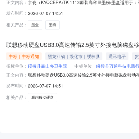
京瓷（KYOCERA)TK-1113原装高容量墨粉/墨盒适用于：FS
正文内容：
参考价格:158.00优惠率:6.33%数量:5订单金额:12178.00供应商
发布时间：
2026-07-07 14:51
相关产品：
墨盒
墨粉
联想移动硬盘USB3.0高速传输2.5英寸外接电脑磁盘移动
中标｜中标通知
黑龙江省｜绥化市｜绥棱县
通讯电子
货
招标单位：
绥棱县靠山乡卫生院
中标单位：
绥棱县万通科技电脑
联想移动硬盘USB3.0高速传输2.5英寸外接电脑磁盘移动存储
正文内容：
订单金额:12178.00供应商名称:绥棱县万通科技电脑行参考链接:https:/
发布时间：
2026-07-07 14:51
相关产品：
联想移动硬盘