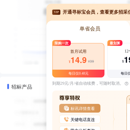
开通寻标宝会员，查看更多招采
VIP
单省会员
限购一次
最划算
1
首月试用
1
14.9
¥39
¥
¥
每日仅0.48元
每日仅
到期29元/月/省自动续费，可随时取消。
招标产品
标讯详情查看
关键电话直连