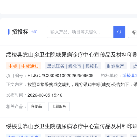
招投标
招
661
绥棱县靠山乡卫生院糖尿病诊疗中心宣传品及材料印
中标｜中标通知
黑龙江省｜绥化市｜绥棱县
制造生产
货
项目编号：
HLJGCYC2309010020262509609
招标单位：
绥棱县
按照直接采购成交规则，现将采购中标(成交)公告如下：采购名称
正文内容：
采购人绥棱县靠山乡卫生院联系人陈超采购结果成功评选报价供
发布时间：
2026-08-05 15:46
运复印社（个体工商户）中选2026-08-0515500.00%
相关产品：
宣传品
印刷服务
绥棱县靠山乡卫生院糖尿病诊疗中心宣传品及材料印