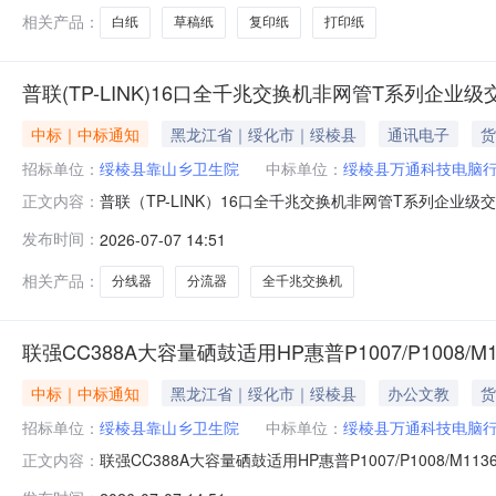
相关产品：
白纸
草稿纸
复印纸
打印纸
普联(TP-LINK)16口全千兆交换机非网管T系列企
中标｜中标通知
黑龙江省｜绥化市｜绥棱县
通讯电子
货
招标单位：
绥棱县靠山乡卫生院
中标单位：
绥棱县万通科技电脑
普联（TP-LINK）16口全千兆交换机非网管T系列企业级
正文内容：
率:6.08%数量:1订单金额:12178.00供应商名称:绥棱县万通科技电脑行参
发布时间：
2026-07-07 14:51
相关产品：
分线器
分流器
全千兆交换机
联强CC388A大容量硒鼓适用HP惠普P1007/P1008/M1136/
中标｜中标通知
黑龙江省｜绥化市｜绥棱县
办公文教
货
招标单位：
绥棱县靠山乡卫生院
中标单位：
绥棱县万通科技电脑
联强CC388A大容量硒鼓适用HP惠普P1007/P1008/M113
正文内容：
率:17.54%数量:5订单金额:12178.00供应商名称:绥棱县万通科技电脑