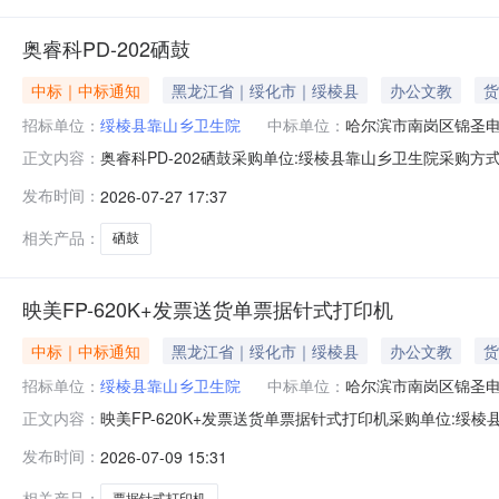
奥睿科PD-202硒鼓
中标｜中标通知
黑龙江省｜绥化市｜绥棱县
办公文教
货
招标单位：
绥棱县靠山乡卫生院
中标单位：
哈尔滨市南岗区锦圣
奥睿科PD-202硒鼓采购单位:绥棱县靠山乡卫生院采购方式:场内
正文内容：
品商行参考链接:历史合同时间:2026-07-2715:14:33
发布时间：
2026-07-27 17:37
相关产品：
硒鼓
映美FP-620K+发票送货单票据针式打印机
中标｜中标通知
黑龙江省｜绥化市｜绥棱县
办公文教
货
招标单位：
绥棱县靠山乡卫生院
中标单位：
哈尔滨市南岗区锦圣
映美FP-620K+发票送货单票据针式打印机采购单位:绥棱县靠山
正文内容：
尔滨市南岗区锦圣电子产品商行参考链接:https://item.jd.com/1
发布时间：
2026-07-09 15:31
pcdk=2KP5IGt67V9L52vsQbvBx_DrDXBzruxQE8t9Q46xl
相关产品：
票据针式打印机