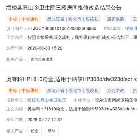
绥棱县靠山乡卫生院三楼房间维修改造结果公告
中标｜中标通知
黑龙江省｜绥化市｜绥棱县
服务采购
工
项目编号：
HLJGCYB08010100Z20262506965
招标单位：
绥棱
按照直接采购成交规则，现将采购中标(成交)公告如下：采购名称
正文内容：
县靠山乡卫生院联系人陈超采购结果成功评选报价供应商数1公
发布时间：
2026-08-03 15:22
有限公司中选2026-08-03110810.00%
相关产品：
房间维修改造
奥睿科HP1810粉盒,适用于硒鼓HP303d/dw323d/sdn/d
中标｜中标通知
黑龙江省｜绥化市｜绥棱县
办公文教
货
招标单位：
绥棱县靠山乡卫生院
中标单位：
哈尔滨市南岗区锦圣
奥睿科HP1810粉盒，适用于硒鼓HP303d/dw323d/sdn/
正文内容：
数量:10订单金额:1990.00供应商名称:哈尔滨市南岗区锦圣电
发布时间：
2026-07-27 17:37
相关产品：
粉盒
硒鼓