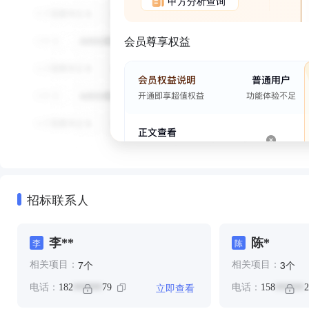
甲方分析查询
会员尊享权益
招标联系人
李**
陈*
李
陈
个
个
7
3
相关项目：
相关项目：
立即查看
电话：
182
79
电话：
158
2
******
******