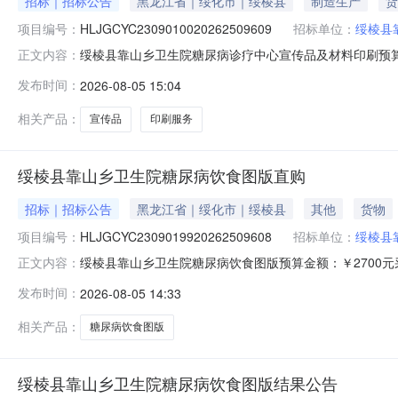
招标｜招标公告
黑龙江省｜绥化市｜绥棱县
制造生产
货
项目编号：
HLJGCYC2309010020262509609
招标单位：
绥棱县
绥棱县靠山乡卫生院糖尿病诊疗中心宣传品及材料印刷预算
正文内容：
型：非政府采购项目服务周期：2天供应商资格：一、符
发布时间：
2026-08-05 15:04
无。三、特定的资格要求：无。四、本项目不接受联合体参与异
HLJGCYC23090
相关产品：
宣传品
印刷服务
绥棱县靠山乡卫生院糖尿病饮食图版直购
招标｜招标公告
黑龙江省｜绥化市｜绥棱县
其他
货物
项目编号：
HLJGCYC2309019920262509608
招标单位：
绥棱县
绥棱县靠山乡卫生院糖尿病饮食图版预算金额：￥2700
正文内容：
供应商资格：一、符合《中华人民共和国政府采购法》第
发布时间：
2026-08-05 14:33
本项目不接受联合体参与异议处理项：如有异议请电话咨询采购人，采
服务
相关产品：
糖尿病饮食图版
绥棱县靠山乡卫生院糖尿病饮食图版结果公告