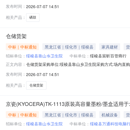
格:229.00优惠率:3.93%数量:5订单金额:12178.00供应商名称:
发布时间：
2026-07-07 14:51
相关产品：
硒鼓
仓储货架
中标｜中标通知
黑龙江省｜绥化市｜绥棱县
家具建材
货
招标单位：
绥棱县靠山乡卫生院
中标单位：
绥棱县宸昕百货商行
仓储货架采购单位:绥棱县靠山乡卫生院采购方式:场内直购销售价:
正文内容：
考链接:历史合同时间:2026-07-0713:38:15
发布时间：
2026-07-07 14:51
相关产品：
仓储货架
京瓷(KYOCERA)TK-1113原装高容量墨粉/墨盒适用于:FS-
中标｜中标通知
黑龙江省｜绥化市｜绥棱县
机械设备
货
招标单位：
绥棱县靠山乡卫生院
中标单位：
绥棱县万通科技电脑