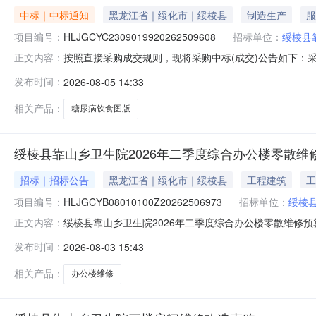
中标｜中标通知
黑龙江省｜绥化市｜绥棱县
制造生产
服
项目编号：
HLJGCYC2309019920262509608
招标单位：
绥棱县
按照直接采购成交规则，现将采购中标(成交)公告如下：采购名称
正文内容：
乡卫生院联系人陈超采购结果成功评选报价供应商数1公告日期
发布时间：
2026-08-05 14:33
2026-08-0527000.00%
相关产品：
糖尿病饮食图版
绥棱县靠山乡卫生院2026年二季度综合办公楼零散维
招标｜招标公告
黑龙江省｜绥化市｜绥棱县
工程建筑
工
项目编号：
HLJGCYB08010100Z20262506973
招标单位：
绥棱
绥棱县靠山乡卫生院2026年二季度综合办公楼零散维修预
正文内容：
类型：非政府采购项目服务周期：3天供应商资格：一、
发布时间：
2026-08-03 15:43
求：无。三、特定的资格要求：无。四、本项目不接受联合体参
号：HLJGCYB0
相关产品：
办公楼维修