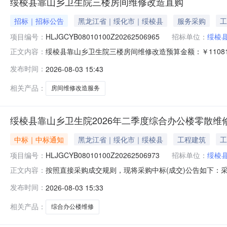
绥棱县靠山乡卫生院三楼房间维修改造直购
招标｜招标公告
黑龙江省｜绥化市｜绥棱县
服务采购
工
项目编号：
HLJGCYB08010100Z20262506965
招标单位：
绥棱
绥棱县靠山乡卫生院三楼房间维修改造预算金额：￥110
正文内容：
服务周期：3天供应商资格：一、符合《中华人民共和国
发布时间：
2026-08-03 15:43
要求：无。四、本项目不接受联合体参与异议处理项：如有异议
HLJGCYB08010100Z20262
相关产品：
房间维修改造服务
绥棱县靠山乡卫生院2026年二季度综合办公楼零散维
中标｜中标通知
黑龙江省｜绥化市｜绥棱县
工程建筑
工
项目编号：
HLJGCYB08010100Z20262506973
招标单位：
绥棱
按照直接采购成交规则，现将采购中标(成交)公告如下：采购名称
正文内容：
购采购人绥棱县靠山乡卫生院联系人陈超采购结果成功评选报价
发布时间：
2026-08-03 15:33
材东建筑装饰有限公司中选2026-08-0369050.00%
相关产品：
综合办公楼维修