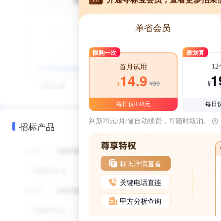
单省会员
限购一次
最划算
1
首月试用
1
14.9
¥39
¥
¥
每日仅0.48元
每日仅
到期29元/月/省自动续费，可随时取消。
招标产品
标讯详情查看
关键电话直连
甲方分析查询