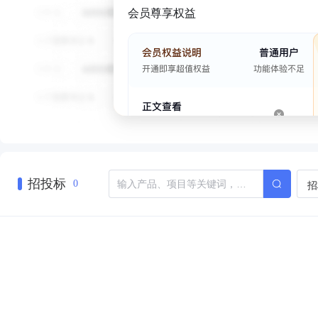
会员尊享权益
招投标
招
0