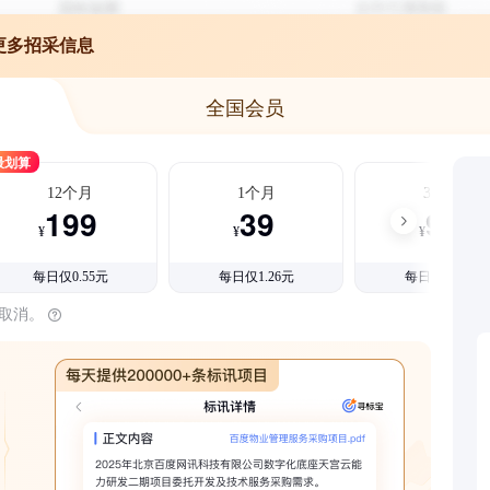
更多招采信息
全国会员
最划算
12个月
1个月
3个月
199
39
99
¥
¥
¥
每日仅0.55元
每日仅1.26元
每日仅1.08元
时取消。