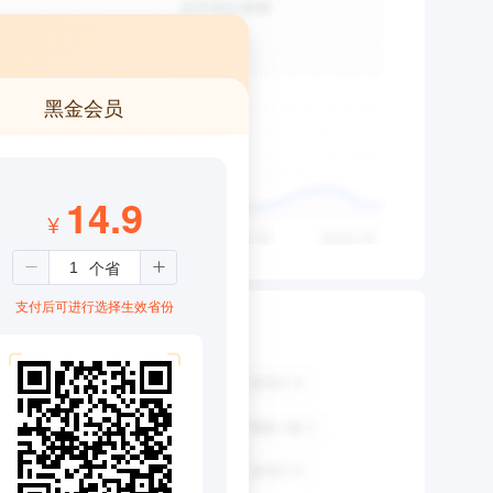
黑金会员
14.9
¥
支付后可进行选择生效省份