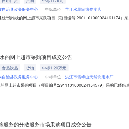
日用百货
货物
中标1179元
族自治县政务服务中心
中标单位：
芷江水星家纺专卖店
/颈椎枕的网上超市采购项目（项目编号:29011010000241611
枕/颈椎枕的网上超市采购项目项目编号:2901101000024161174项目
区划名称:湖南省怀化市芷江侗族自治县报价起止时间:-二、采购单位信息
净水的网上超市采购项目成交公告
食品饮品
货物
中标1.20万元
族自治县政务服务中心
中标单位：
洪江市雪峰山天然饮用水厂
网上超市采购项目（项目编号:2911101000024154579）采购已
购项目项目编号:2911101000024154579项目联系人:谭珊珊项目
化市芷江侗族自治县报价起止时间:-二、采购单位信息采购单位名称:芷江侗
施服务的分散服务市场采购项目成交公告