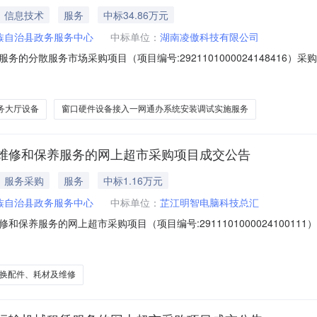
信息技术
服务
中标34.86万元
族自治县政务服务中心
中标单位：
湖南凌傲科技有限公司
的分散服务市场采购项目（项目编号:2921101000024148416
的分散服务市场采购项目项目编号:2921101000024148416项目联
区划名称:湖南省怀化市芷江侗族自治县报价起止时间:-二、采购单位信息采
务大厅设备
窗口硬件设备接入一网通办系统安装调试实施服务
维修和保养服务的网上超市采购项目成交公告
服务采购
服务
中标1.16万元
族自治县政务服务中心
中标单位：
芷江明智电脑科技总汇
保养服务的网上超市采购项目（项目编号:29111010000241001
和保养服务的网上超市采购项目项目编号:2911101000024100111
在行政区划名称:湖南省怀化市芷江侗族自治县报价起止时间:-二、采购单位
换配件、耗材及维修