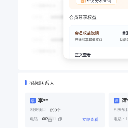
甲方分析查询
会员尊享权益
招标联系人
李**
谭
李
谭
个
290
相关项目：
相关项
立即查看
电话：
682
11
电话：
1
**