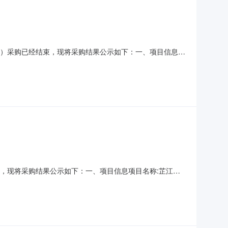
624）采购已经结束，现将采购结果公示如下：一、项目信息项
24项目联系人:谭珊珊项目联系电话:18974526585采购计
单位信息采购单位名称:芷江侗族自治县政务
经结束，现将采购结果公示如下：一、项目信息项目名称:芷江侗
系电话:18974526585采购计划信息：项目所在行政区划编
族自治县政务服务中心采购单位地址:芷江镇