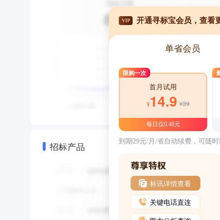
开通寻标宝会员，查看
VIP
单省会员
限购一次
首月试用
14.9
¥39
¥
每日仅0.48元
到期29元/月/省自动续费，可随
招标产品
标讯详情查看
关键电话直连