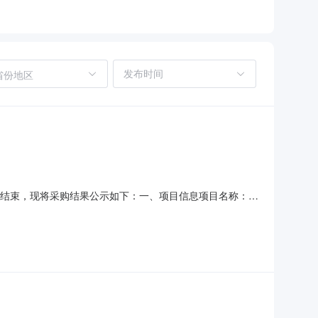
省份地区
购已经结束，现将采购结果公示如下：一、项目信息项目名称：芷
政区划编码：431228项目所在行政区划名称：湖南省怀化市芷
宾路市民之家采购单位统一社会信用代码或组织机构代码：