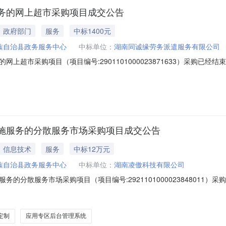
务的网上超市采购项目成交公告
政府部门
服务
中标1400元
族自治县政务服务中心
中标单位：
湖南同诚缘劳务派遣服务有限公司
上超市采购项目（项目编号:2901101000023871633）采购已
项目项目编号:2901101000023871633项目联系人:谭珊珊项目联
化市芷江侗族自治县报价起止时间:-二、采购单位信息采购单位名称:芷江侗
施服务的分散服务市场采购项目成交公告
信息技术
服务
中标12万元
族自治县政务服务中心
中标单位：
湖南凌傲科技有限公司
的分散服务市场采购项目（项目编号:2921101000023848011
的分散服务市场采购项目项目编号:2921101000023848011项目联
区划名称:湖南省怀化市芷江侗族自治县报价起止时间:-二、采购单位信息采
定制
应用专区后台管理系统