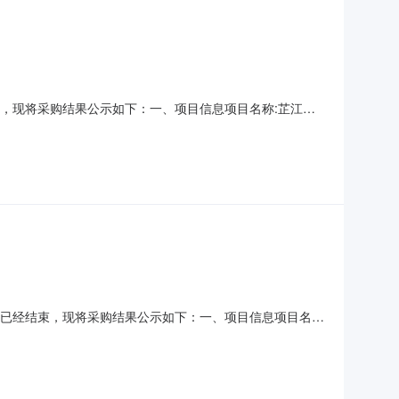
经结束，现将采购结果公示如下：一、项目信息项目名称:芷江侗
系电话:18974526585采购计划信息：项目所在行政区划编
族自治县政务服务中心采购单位地址:芷江镇
）采购已经结束，现将采购结果公示如下：一、项目信息项目名
系人:谭珊珊项目联系电话:18974526585采购计划信息：项
购单位名称:芷江侗族自治县政务服务中心采购