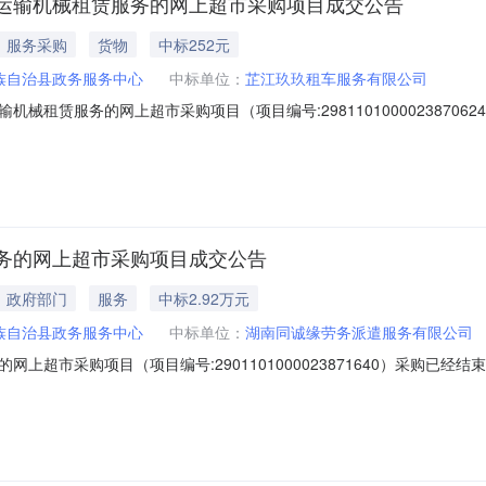
运输机械租赁服务的网上超市采购项目成交公告
服务采购
货物
中标252元
族自治县政务服务中心
中标单位：
芷江玖玖租车服务有限公司
械租赁服务的网上超市采购项目（项目编号:2981101000023870
输机械租赁服务的网上超市采购项目项目编号:29811010000238706
目所在行政区划名称:湖南省怀化市芷江侗族自治县报价起止时间:-二、采购
务的网上超市采购项目成交公告
政府部门
服务
中标2.92万元
族自治县政务服务中心
中标单位：
湖南同诚缘劳务派遣服务有限公司
上超市采购项目（项目编号:2901101000023871640）采购已
项目项目编号:2901101000023871640项目联系人:谭珊珊项目联
化市芷江侗族自治县报价起止时间:-二、采购单位信息采购单位名称:芷江侗