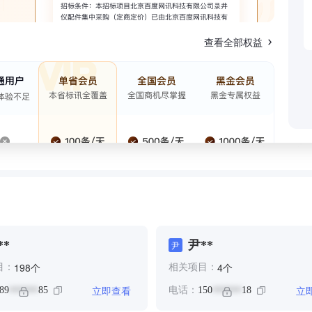
查看全部权益
**
尹**
尹
个
个
198
4
目：
相关项目：
立即查看
立
89
85
电话：
150
18
******
******