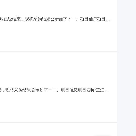
74）采购已经结束，现将采购结果公示如下：一、项目信息项目名
联系人:谭珊珊项目联系电话:18974526585采购计划信息：
采购单位名称:芷江侗族自治县政务
经结束，现将采购结果公示如下：一、项目信息项目名称:芷江侗
联系电话:18974526585采购计划信息：项目所在行政区划编
族自治县政务服务中心采购单位地址:芷