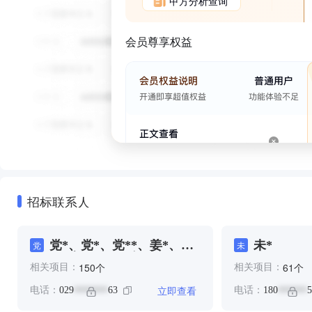
甲方分析查询
会员尊享权益
招标联系人
党*、党*、党**、姜*、张
未*
党
未
*、李*、杨*、杨**、王*、
个
个
150
61
相关项目：
相关项目：
王*、高**
立即查看
电话：
029
63
电话：
180
5
*******
******