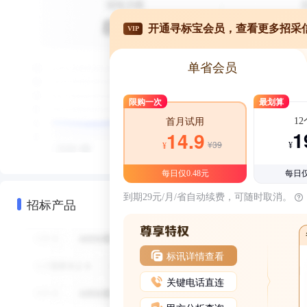
开通寻标宝会员，查看更多招采
VIP
单省会员
限购一次
最划算
1
首月试用
1
14.9
¥39
¥
¥
每日仅0.48元
每日仅
到期29元/月/省自动续费，可随时取消。
招标产品
标讯详情查看
关键电话直连