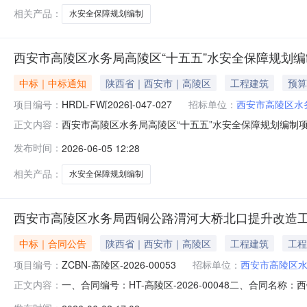
相关产品：
水安全保障规划编制
西安市高陵区水务局高陵区“十五五”水安全保障规划编
中标｜中标通知
陕西省｜西安市｜高陵区
工程建筑
预算
项目编号：
HRDL-FW[2026]-047-027
招标单位：
西安市高陵区水
西安市高陵区水务局高陵区“十五五”水安全保障规划编制项目中
正文内容：
目三、采购结果合同包1(高陵区“十五五”水安全保障规
发布时间：
2026-06-05 12:28
市沣东新城三桥新街630号搜宝中心第1幢1单元20层1200
相关产品：
水安全保障规划编制
西安市高陵区水务局西铜公路渭河大桥北口提升改造
中标｜合同公告
陕西省｜西安市｜高陵区
工程建筑
工程
项目编号：
ZCBN-高陵区-2026-00053
招标单位：
西安市高陵区
一、合同编号：HT-高陵区-2026-00048二、合同名
正文内容：
北口提升改造工程监理项目五、合同主体采购人(甲方)：西安