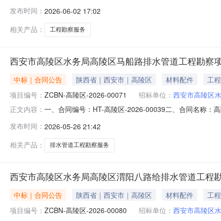
北口提升改造工程勘察项目五、合同主体采购人(甲方)：西安
发布时间：
2026-06-02 17:02
公司地址：陕西省西安市经开区凤城七路旺景国际11601室联
相关产品：
工程勘察服务
西安市高陵区水务局高陵区马船路排水管道工程勘察
中标｜合同公告
陕西省｜西安市｜高陵区
材料配件
工程
项目编号：
ZCBN-高陵区-2026-00071
招标单位：
西安市高陵区
一、合同编号：HT-高陵区-2026-00039二、合同名
正文内容：
勘察项目五、合同主体采购人(甲方)：西安市高陵区水务局地
发布时间：
2026-05-26 21:42
省安阳市殷都区河南省安阳市殷都区安钢大道东段159号联系方
相关产品：
排水管道工程勘察服务
西安市高陵区水务局高陵区渭阳八路给排水管道工程
中标｜合同公告
陕西省｜西安市｜高陵区
材料配件
工程
项目编号：
ZCBN-高陵区-2026-00080
招标单位：
西安市高陵区