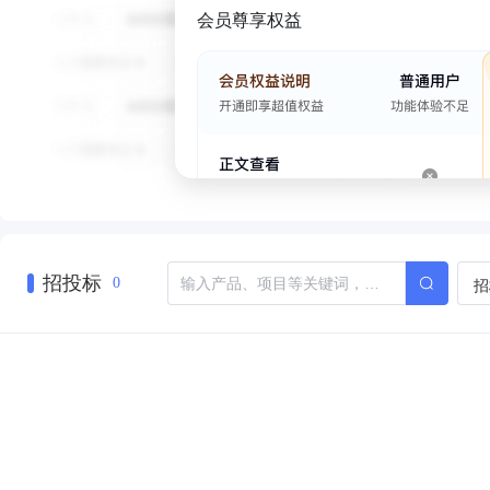
会员尊享权益
招投标
招
0