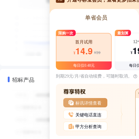
单省会员
限购一次
最划算
1
首月试用
1
14.9
¥39
¥
¥
每日仅0.48元
每日仅
到期29元/月/省自动续费，可随时取消。
招标产品
标讯详情查看
关键电话直连
甲方分析查询