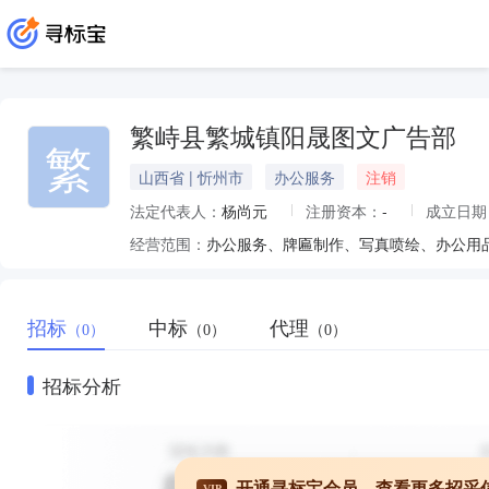
繁峙县繁城镇阳晟图文广告部
繁
山西省 | 忻州市
办公服务
注销
法定代表人：
杨尚元
注册资本：
-
成立日期
经营范围：
办公服务、牌匾制作、写真喷绘、办公用
招标
中标
代理
（0）
（0）
（0）
招标分析
开通寻标宝会员，查看更多招采
VIP