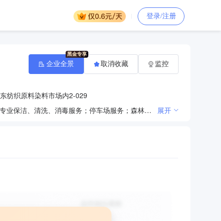
登录/注册
企业全景
取消收藏
监控
纺织原料染料市场内2-029
一般项目：城乡市容管理；物业管理；城市公园管理；城市绿化管理；物业服务评估；建筑物清洁服务；专业保洁、清洗、消毒服务；停车场服务；森林公园管理；集贸市场管理服务；园区管理服务；劳务服务（不含劳务派遣）；家政服务；环境卫生管理（不含环境质量监测，污染源检查，城市生活垃圾、建筑垃圾、餐厨垃圾的处置服务）；代驾服务；人力资源服务（不含职业中介活动、劳务派遣服务）；会议及展览服务；环境卫生公共设施安装服务；安全咨询服务；打捞服务；装卸搬运；园林绿化工程施工；企业管理；餐饮管理；自然生态系统保护管理；非居住房地产租赁；本市范围内公共租赁住房的建设、租赁经营管理；礼品花卉销售；房地产经纪；房地产评估；房地产咨询；再生资源回收（除生产性废旧金属）；花卉绿植租借与代管理；日用百货销售；家具销售；数字视频监控系统销售；办公用品销售；电子产品销售；文具用品批发；金属制品销售；服装服饰批发；计算机软硬件及辅助设备批发；计算机软硬件及辅助设备零售；住房租赁（限自有房屋租赁）(除依法须经批准的项目外，凭营业执照依法自主开展经营活动)。许可项目：城市生活垃圾经营性服务；城市建筑垃圾处置（清运）；劳务派遣服务；城市配送运输服务（不含危险货物）；建筑劳务分包；住宅室内装饰装修；餐厨垃圾处理；室内环境检测(依法须经批准的项目，经相关部门批准后方可开展经营活动，具体经营项目以审批结果为准)。
展开