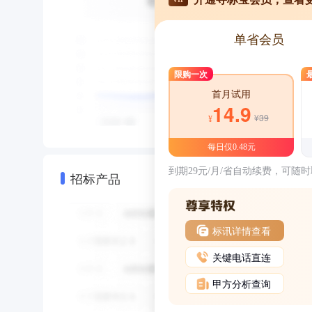
单省会员
限购一次
首月试用
14.9
¥39
¥
每日仅0.48元
到期29元/月/省自动续费，可随
招标产品
标讯详情查看
关键电话直连
甲方分析查询