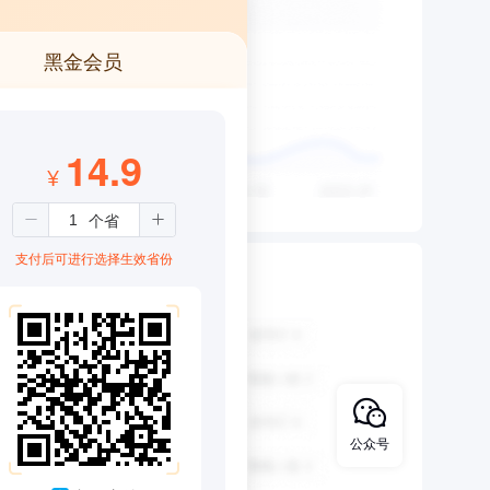
黑金会员
14.9
¥
支付后可进行选择生效省份
公众号