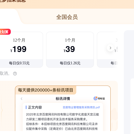
全国会员
最划算
12个月
1个月
3个月
199
39
99
¥
¥
¥
每日仅0.55元
每日仅1.26元
每日仅1.08元
时取消。