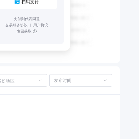
扫码支付
支付则代表同意
交易服务协议
｜
用户协议
发票获取
省份地区