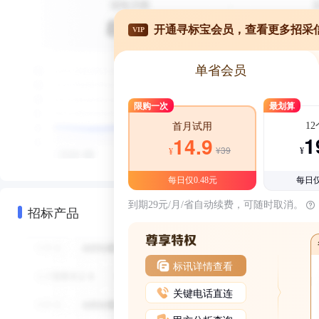
开通寻标宝会员，查看更多招采
VIP
单省会员
限购一次
最划算
1
首月试用
1
14.9
¥39
¥
¥
每日仅0.48元
每日仅
到期29元/月/省自动续费，可随时取消。
招标产品
标讯详情查看
关键电话直连