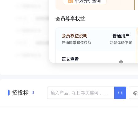
甲方分析查询
会员尊享权益
招投标
招
0