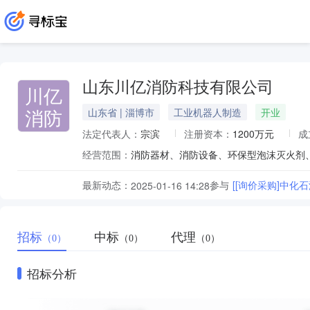
山东川亿消防科技有限公司
川亿
消防
山东省 | 淄博市
工业机器人制造
开业
法定代表人：
宗滨
注册资本：
1200万元
成
经营范围：
最新动态：
参与
[[询价采购]中化石
2025-01-16 14:28
招标
中标
代理
（0）
（0）
（0）
招标分析