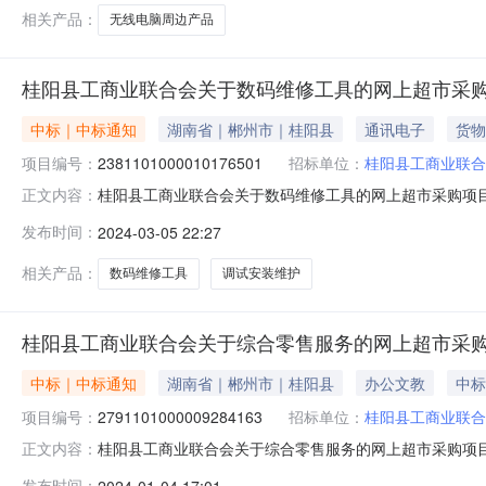
相关产品：
无线电脑周边产品
桂阳县工商业联合会关于数码维修工具的网上超市采
中标｜中标通知
湖南省｜郴州市｜桂阳县
通讯电子
货物
项目编号：
2381101000010176501
招标单位：
桂阳县工商业联合
桂阳县工商业联合会关于数码维修工具的网上超市采购项目成交
正文内容：
束，现将采购结果公示如下：一、项目信息项目名称:桂阳县工
发布时间：
2024-03-05 22:27
话:0735-4470351采购计划信息：项目所在行政区划
相关产品：
数码维修工具
调试安装维护
桂阳县工商业联合会关于综合零售服务的网上超市采
中标｜中标通知
湖南省｜郴州市｜桂阳县
办公文教
中标
项目编号：
2791101000009284163
招标单位：
桂阳县工商业联合
桂阳县工商业联合会关于综合零售服务的网上超市采购项目成交
正文内容：
束，现将采购结果公示如下：一、项目信息项目名称:桂阳县工
发布时间：
2024-01-04 17:01