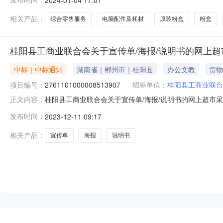
话:0735-4470351采购计划信息：项目所在行政区划
相关产品：
综合零售服务
电脑配件及耗材
原装粉盒
粉盒
桂阳县工商业联合会关于宣传单/海报/说明书的网上超
中标｜中标通知
湖南省｜郴州市｜桂阳县
办公文教
货物
项目编号：
2761101000008513907
招标单位：
桂阳县工商业联合
桂阳县工商业联合会关于宣传单/海报/说明书的网上超市采购项
正文内容：
购已经结束，现将采购结果公示如下：一、项目信息项目名称:桂
发布时间：
2023-12-11 09:17
项目联系电话:0735-4470351采购计划信息：项目所
相关产品：
宣传单
海报
说明书
NEW
HOT
5折起