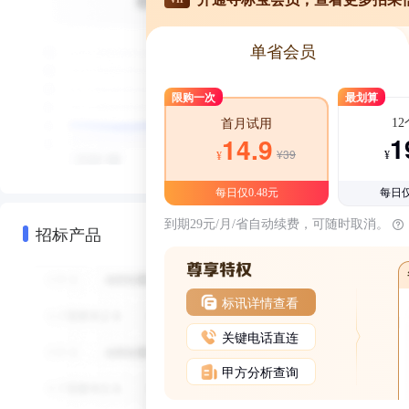
单省会员
限购一次
最划算
1
首月试用
1
14.9
¥39
¥
¥
每日仅0.48元
每日仅
到期29元/月/省自动续费，可随时取消。
招标产品
标讯详情查看
关键电话直连
甲方分析查询