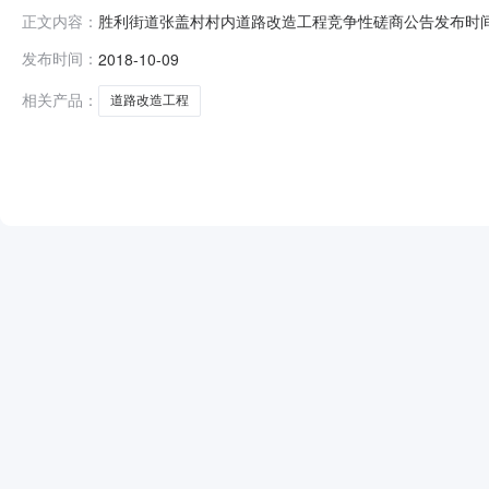
胜利街道张盖村村内道路改造工程竞争性磋商公告发布时间：
正文内容：
标地区：山东省招标产品：所属行业：;公路工程;胜利街
发布时间：
2018-10-09
HB181008三、项目概况：本工程包含两条村内道路，
新建环现与村内中央街区
相关产品：
道路改造工程