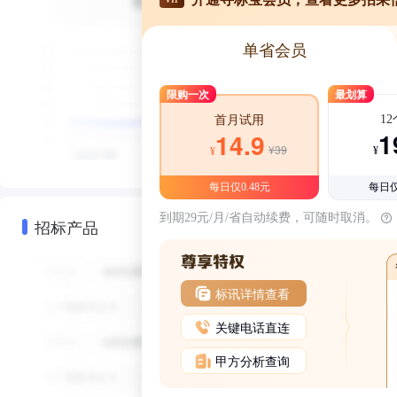
单省会员
限购一次
最划算
1
首月试用
1
14.9
¥39
¥
¥
每日仅0.48元
每日仅
到期29元/月/省自动续费，可随时取消。
招标产品
标讯详情查看
关键电话直连
甲方分析查询