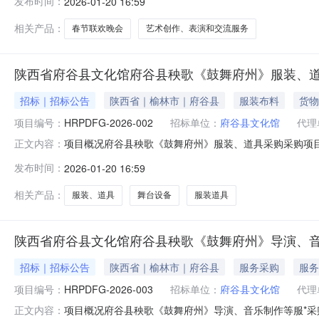
发布时间：
2026-01-20 16:59
合同包1(府谷县2026春节联欢晚会):合同包预算金额：39
相关产品：
春节联欢晚会
艺术创作、表演和交流服务
陕西省府谷县文化馆府谷县秧歌《鼓舞府州》服装、
招标｜招标公告
陕西省｜榆林市｜府谷县
服装布料
货物
项目编号：
HRPDFG-2026-002
招标单位：
府谷县文化馆
代理
项目概况府谷县秧歌《鼓舞府州》服装、道具采购采购项目的
正文内容：
月28日15时00分（北京时间）前提交响应文件。一、项目
发布时间：
2026-01-20 16:59
金额：412,050.00元采购需求：合同包1(府谷县秧歌《鼓
相关产品：
服装、道具
舞台设备
服装道具
陕西省府谷县文化馆府谷县秧歌《鼓舞府州》导演、
招标｜招标公告
陕西省｜榆林市｜府谷县
服务采购
服务
项目编号：
HRPDFG-2026-003
招标单位：
府谷县文化馆
代理
项目概况府谷县秧歌《鼓舞府州》导演、音乐制作等服*采
正文内容：