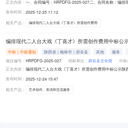
一、合同编号：HRPDFG-2025-027二、合同名称：
正文内容：
才》所需创作费用五、合同主体采购人(甲方)：陕西省府谷
发布时间：
2025-12-25 11:12
林高新技术产业园区联系方式：18292226252六、合
相关产品：
编排现代二人台大戏《丁喜才》所需创作费用
编排现代二人台大戏《丁喜才》所需创作费用中标公
中标｜中标通知
陕西省｜榆林市｜府谷县
其他
服务
项目编号：
HRPDFG-2025-027
招标单位：
府谷县文化馆
中标
编排现代二人台大戏《丁喜才》所需创作费用中标公示陕西省
正文内容：
二、项目名称：编排现代二人台大戏《丁喜才》所需创作
发布时间：
2025-12-24 15:47
区上郡路欣泰园2号楼4号942,000.00元942,00
称采购
相关产品：
艺术创作、表演和交流服务