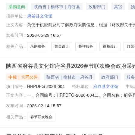
采购意向
陕西省｜榆林市｜府谷县
政府部门
其它
预
招标单位：
府谷县文化馆
为便于供应商及时了解政府采购信息，根据《财政部关于开展
正文内容：
意向公开如下：序号采购项目名称采购需求概况预算金额(
发布时间：
2026-05-29 16:57
要功能或目标：为弘扬民族优秀传统文化，推动国家级非
二人台艺术大师、府谷籍艺术教育
相关产品：
录制服务
舞美设计
指挥服务
视频设计
灯光
陕西省府谷县文化馆府谷县2026春节联欢晚会政府采
中标｜合同公告
陕西省｜榆林市｜府谷县
政府部门
服务
项目编号：
HRPDFG-2026-004
招标单位：
府谷县文化馆
中标
一、合同编号：HRPDFG-2026-004二、合同名称：府
正文内容：
方)：陕西省府谷县文化馆地址：府谷县河滨西路文化馆大楼
发布时间：
2026-02-14 15:57
18648691011六、合同主要信息主要标的：序号名称数量(单
相关产品：
春节联欢晚会