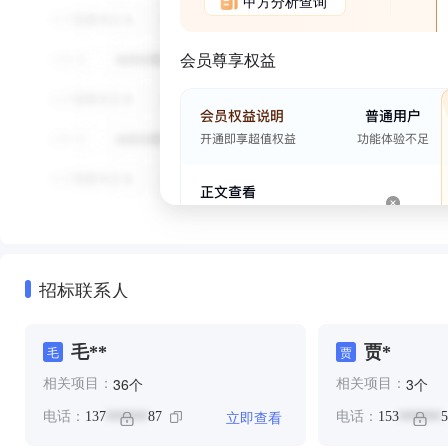
甲方分析查询
会员尊享权益
招标联系人
毛**
贾*
毛
贾
个
个
36
3
相关项目：
相关项目：
立即查看
电话：
137
87
电话：
153
5
******
******