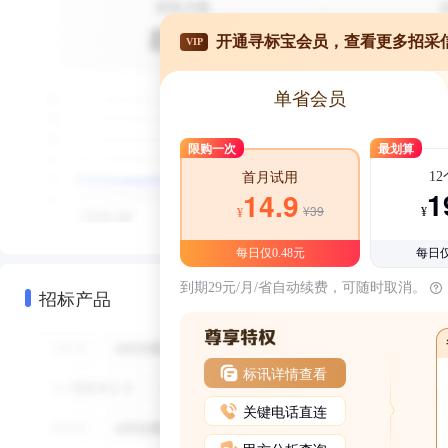
开通寻标宝会员，查看更多招采
VIP
单省会员
限购一次
最划算
1
首月试用
1
14.9
¥39
¥
¥
每日仅0.48元
每日仅
到期29元/月/省自动续费，可随时取消。
招标产品
标讯详情查看
关键电话直连