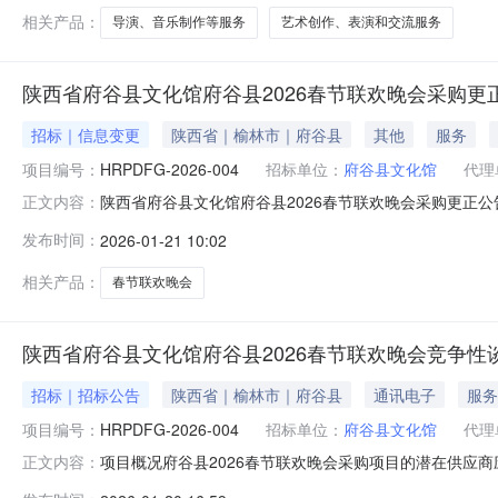
和交
相关产品：
导演、音乐制作等服务
艺术创作、表演和交流服务
陕西省府谷县文化馆府谷县2026春节联欢晚会采购更正
招标｜信息变更
陕西省｜榆林市｜府谷县
其他
服务
项目编号：
HRPDFG-2026-004
招标单位：
府谷县文化馆
代理
陕西省府谷县文化馆府谷县2026春节联欢晚会采购更正公告
正文内容：
欢晚会首次公告日期：2026年01月20日二、更正信息
发布时间：
2026-01-21 10:02
年01月21日三、其他补充事项线上与线下需同时投标确认，二
相关产品：
春节联欢晚会
陕西省府谷县文化馆府谷县2026春节联欢晚会竞争性
招标｜招标公告
陕西省｜榆林市｜府谷县
通讯电子
服务
项目编号：
HRPDFG-2026-004
招标单位：
府谷县文化馆
代理
项目概况府谷县2026春节联欢晚会采购项目的潜在供应商应
正文内容：
（北京时间）前提交响应文件。一、项目基本情况项目编号：HR