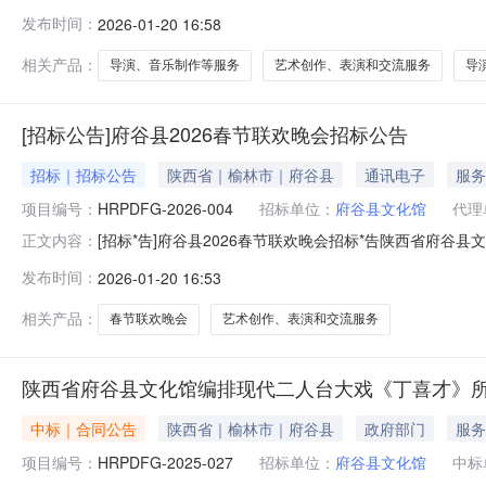
年01月28日09时30分（北京时间）前提交响应文件。一
发布时间：
2026-01-20 16:58
谈判预算金额：618,500.00元采购需求：合同包1(府谷县
相关产品：
导演、音乐制作等服务
艺术创作、表演和交流服务
导
[招标公告]府谷县2026春节联欢晚会招标公告
招标｜招标公告
陕西省｜榆林市｜府谷县
通讯电子
服务
项目编号：
HRPDFG-2026-004
招标单位：
府谷县文化馆
代理
[招标*告]府谷县2026春节联欢晚会招标*告陕西省府谷
正文内容：
交易中心平台（陕西省）使用CA锁投标确认后自行下载获取采
发布时间：
2026-01-20 16:53
2026-004项目名称：府谷县2026春节联欢晚会采购方式
相关产品：
春节联欢晚会
艺术创作、表演和交流服务
陕西省府谷县文化馆编排现代二人台大戏《丁喜才》
中标｜合同公告
陕西省｜榆林市｜府谷县
政府部门
服务
项目编号：
HRPDFG-2025-027
招标单位：
府谷县文化馆
中标