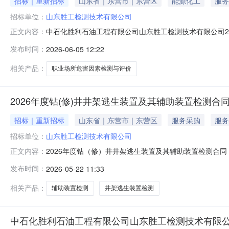
招标｜重新招标
山东省｜东营市｜东营区
能源化工
服务
招标单位：
山东胜工检测技术有限公司
中石化胜利石油工程有限公司山东胜工检测技术有限公司2
正文内容：
有限公司2026年职业场所危害因素检测与评价项目本项
发布时间：
2026-06-05 12:22
（https://sinoesp.com.cn:7781/cms/
场所危害因素检测与评价项目已通过
相关产品：
职业场所危害因素检测与评价
2026年度钻(修)井井架逃生装置及其辅助装置检测合同
招标｜重新招标
山东省｜东营市｜东营区
服务采购
服务
招标单位：
山东胜工检测技术有限公司
2026年度钻（修）井井架逃生装置及其辅助装置检测合
正文内容：
井井架逃生装置及其辅助装置检测项目本项目招标在中国石化石油工程电
发布时间：
2026-05-22 11:33
数字证书加密制作投标文件并投标。一、招标条件本（重招
相关产品：
辅助装置检测
井架逃生装置检测
中石化胜利石油工程有限公司山东胜工检测技术有限公