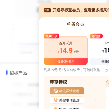
开通寻标宝会员，查看更多招采
VIP
单省会员
限购一次
最划算
1
首月试用
1
14.9
¥39
¥
¥
每日仅0.48元
每日仅
到期29元/月/省自动续费，可随时取消。
招标产品
标讯详情查看
关键电话直连