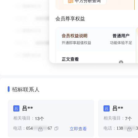
甲方分析查询
会员尊享权益
招标联系人
吕**
吕**
吕
吕
个
个
13
7
相关项目：
相关项目：
立即查看
电话：
054
67
电话：
138
3
*******
******