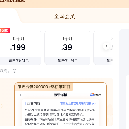
全国会员
最划算
12个月
1个月
3个月
199
39
99
¥
¥
¥
每日仅0.55元
每日仅1.26元
每日仅1.08元
时取消。