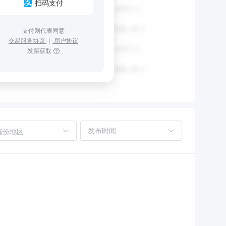
扫码支付
支付则代表同意
交易服务协议
｜
用户协议
发票获取
省份地区