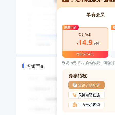
单省会员
限购一次
首月试用
14.9
¥39
¥
每日仅0.48元
到期29元/月/省自动续费，可随
招标产品
标讯详情查看
关键电话直连
甲方分析查询