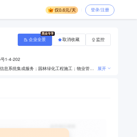
登录/注册
企业全景
取消收藏
监控
1-4-202
一般项目：技术服务、技术开发、技术咨询、技术交流、技术转让、技术推广；智能家庭消费设备销售；信息系统集成服务；园林绿化工程施工；物业管理；计算机软硬件及辅助设备零售；计算机软硬件及辅助设备批发；通讯设备销售；消防器材销售；电子元器件批发；电子元器件零售；建筑材料销售；五金产品批发；五金产品零售；日用百货销售；化工产品销售（不含许可类化工产品）；针纺织品销售；软件开发；人工智能硬件销售；食品销售（仅销售预包装食品）；日用化学产品销售；化妆品批发；化妆品零售；企业管理咨询；会议及展览服务。（除依法须经批准的项目外，凭营业执照依法自主开展经营活动）许可项目：电气安装服务；第二类增值电信业务。（依法须经批准的项目，经相关部门批准后方可开展经营活动，具体经营项目以相关部门批准文件或许可证件为准）
展开