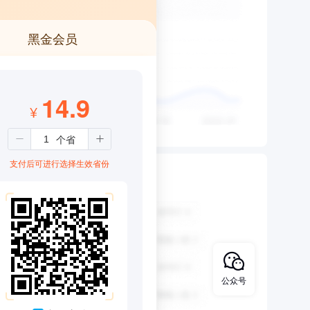
黑金会员
14.9
¥
支付后可进行选择生效省份
公众号