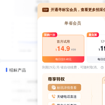
开通寻标宝会员，查看更多招采
VIP
单省会员
限购一次
最划算
1
首月试用
1
14.9
¥39
¥
¥
每日仅0.48元
每日仅
到期29元/月/省自动续费，可随时取消。
招标产品
标讯详情查看
关键电话直连