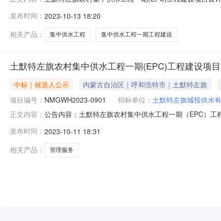
(EPC)工程建设项目设计与施工标段）中标候选人公示
发布时间：
2023-10-13 18:20
关法律、法规，按照招标文件有关规定要求，依据评标委员会提交的书
相关产品：
集中供水工程
集中供水工程一期工程建设
土默特左旗农村集中供水工程一期(EPC)工程建设项
中标｜候选人公示
内蒙古自治区｜呼和浩特市｜土默特左旗
项目编号：
NMGWH2023-0901
招标单位：
土默特左旗城投供水
公告内容：土默特左旗农村集中供水工程一期（EPC）工程建
正文内容：
标情况标段（包）[001]土默特左旗农村集中供水工程一
发布时间：
2023-10-11 18:31
标报价：92万元，质量：符合国家工程质量验评标准，工期
验评标准
相关产品：
管理服务