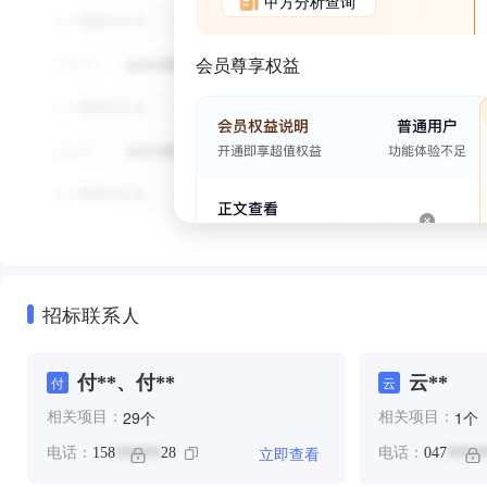
甲方分析查询
会员尊享权益
招标联系人
付**、付**
云**
付
云
个
个
29
1
相关项目：
相关项目：
立即查看
电话：
158
28
电话：
047
******
*****