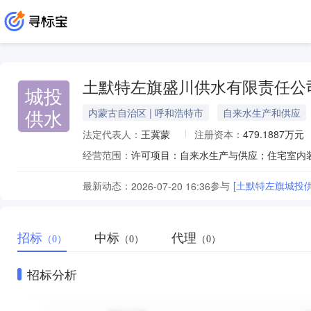
土默特左旗盛川供水有限责任公
城投
供水
内蒙古自治区 | 呼和浩特市
自来水生产和供应
法定代表人：
王冀蒙
注册资本：
479.1887万元
经营范围：
最新动态：
参与
[土默特左旗城投
2026-07-20 16:36
招标
中标
代理
（0）
（0）
（0）
招标分析