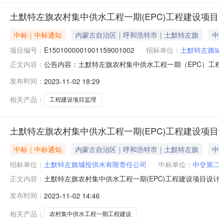
土默特左旗农村集中供水工程一期(EPC)工程建设项
中标｜中标通知
内蒙古自治区｜呼和浩特市｜土默特左旗
中
项目编号：
E1501000001001159001002
招标单位：
土默特左旗
公告内容：土默特左旗农村集中供水工程一期（EPC）工程建设
正文内容：
村集中供水工程一期（EPC）工程建设项目监理标段中标
发布时间：
2023-11-02 18:29
224日历天三、监督部门本招标项目的监督部门为呼和
察素齐镇人
相关产品：
工程建设项目监理
土默特左旗农村集中供水工程一期(EPC)工程建设项
中标｜中标通知
内蒙古自治区｜呼和浩特市｜土默特左旗
中
招标单位：
土默特左旗城投供水有限责任公司
中标单位：
中交第
土默特左旗农村集中供水工程一期(EPC)工程建设项目设
正文内容：
水有限责任公司代理机构内蒙古万恒项目管理有限公司项目名
发布时间：
2023-11-02 14:46
目设计与施工标段招标方式公开招标开标时间2023年10
第二公路工程局有限
相关产品：
农村集中供水工程一期工程建设