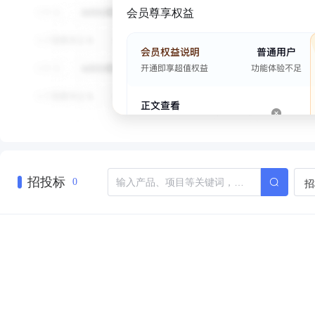
会员尊享权益
招投标
招
0