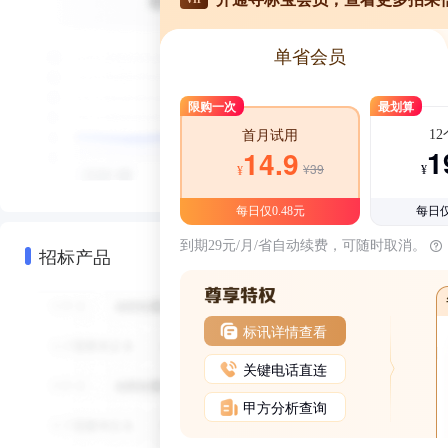
单省会员
限购一次
最划算
1
首月试用
1
14.9
¥39
¥
¥
每日仅0.48元
每日仅
到期29元/月/省自动续费，可随时取消。
招标产品
标讯详情查看
关键电话直连
甲方分析查询