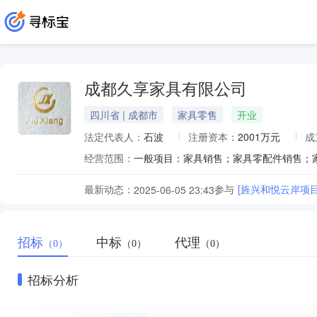
成都久享家具有限公司
四川省 | 成都市
家具零售
开业
法定代表人：
石波
注册资本：
2001万元
成
经营范围：
最新动态：
参与
[旌兴和悦云岸项
2025-06-05 23:43
招标
中标
代理
（0）
（0）
（0）
招标分析