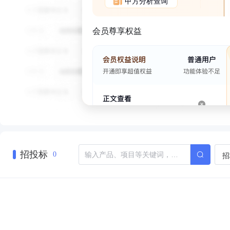
甲方分析查询
会员尊享权益
招投标
招
0