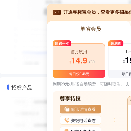
开通寻标宝会员，查看更多招采
VIP
单省会员
限购一次
最划算
1
首月试用
1
14.9
¥39
¥
¥
每日仅0.48元
每日仅
到期29元/月/省自动续费，可随时取消。
招标产品
标讯详情查看
关键电话直连