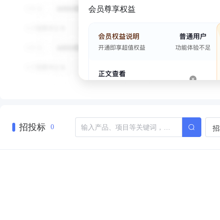
会员尊享权益
招投标
招
0