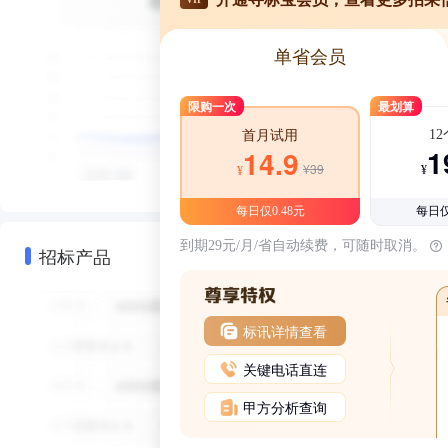
单省会员
限购一次
最划算
1
首月试用
1
14.9
¥39
¥
¥
每日仅0.48元
每日仅
到期29元/月/省自动续费，可随时取消。
招标产品
标讯详情查看
关键电话直连
甲方分析查询