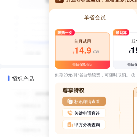
单省会员
限购一次
最划算
1
首月试用
1
14.9
¥39
¥
¥
每日仅0.48元
每日仅
到期29元/月/省自动续费，可随时取消。
招标产品
标讯详情查看
关键电话直连
甲方分析查询