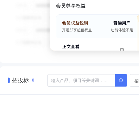
会员尊享权益
招投标
招
0