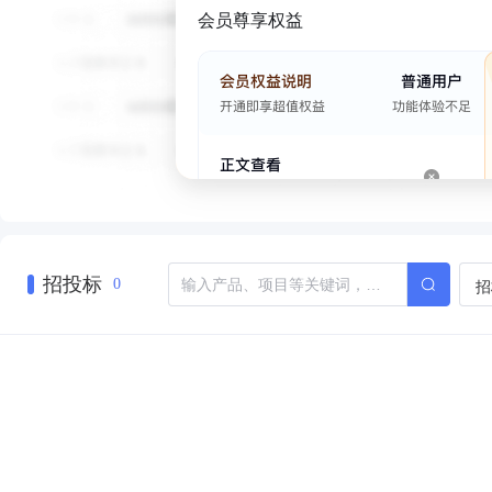
会员尊享权益
招投标
招
0