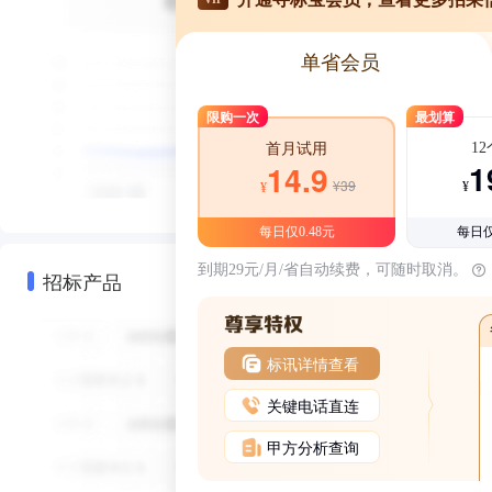
单省会员
限购一次
最划算
1
首月试用
1
14.9
¥39
¥
¥
每日仅0.48元
每日仅
到期29元/月/省自动续费，可随时取消。
招标产品
标讯详情查看
关键电话直连
甲方分析查询