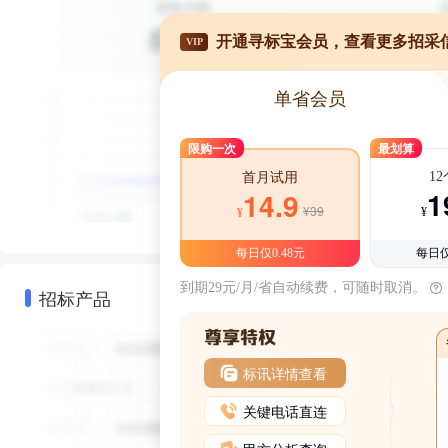
开通寻标宝会员，查看更多招采
VIP
单省会员
限购一次
最划算
1
首月试用
1
14.9
¥39
¥
¥
每日仅0.48元
每日仅
到期29元/月/省自动续费，可随时取消。
招标产品
标讯详情查看
关键电话直连