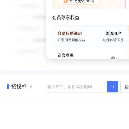
甲方分析查询
会员尊享权益
招投标
招
0