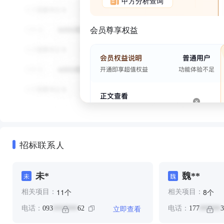
甲方分析查询
会员尊享权益
招标联系人
未*
魏**
未
魏
个
个
11
8
相关项目：
相关项目：
立即查看
电话：
093
62
电话：
177
3
*******
******