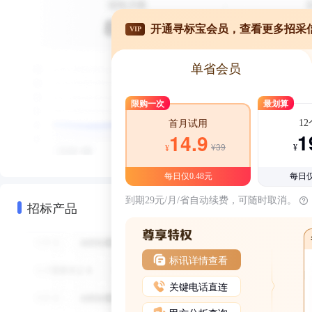
开通寻标宝会员，查看更多招采
VIP
单省会员
限购一次
最划算
1
首月试用
1
14.9
¥39
¥
¥
每日仅0.48元
每日仅
到期29元/月/省自动续费，可随时取消。
招标产品
标讯详情查看
关键电话直连