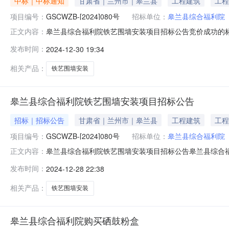
中标｜中标通知
甘肃省｜兰州市｜皋兰县
工程建筑
工程
项目编号：
GSCWZB-[2024]080号
招标单位：
皋兰县综合福利院
皋兰县综合福利院铁艺围墙安装项目招标公告竞价成功的标
正文内容：
【2024】080号工程-施工60000.0(元)甘肃兴晟
发布时间：
2024-12-30 19:34
采购类别合同估算价状态废标原因
相关产品：
铁艺围墙安装
皋兰县综合福利院铁艺围墙安装项目招标公告
招标｜招标公告
甘肃省｜兰州市｜皋兰县
工程建筑
工程
项目编号：
GSCWZB-[2024]080号
招标单位：
皋兰县综合福利院
皋兰县综合福利院铁艺围墙安装项目招标公告皋兰县综合福利
正文内容：
安装项目采购方式邀请项目类型（A01）房屋建筑联系人杨睿联系电话1
发布时间：
2024-12-28 22:38
工程咨询有限公司是否允许多次竞价否是否重大项目否是
相关产品：
铁艺围墙安装
皋兰县综合福利院购买硒鼓粉盒