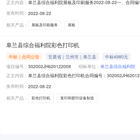
皋兰县综合福利院展板及印刷服务2022-08-22一、合同编号
正文内容：
目名称：展板及印刷服务五、合同主体采购人（甲方）：
发布时间：
2022-08-22
主要标的名称：展板规格型号（或服务要求）：无主要标的数量
相关产品：
展板及印刷服务
展板
皋兰县综合福利院彩色打印机
中标｜合同公告
甘肃省｜兰州市｜皋兰县
中标4980元
项目编号：
302002JH620122008
招标单位：
皋兰县综合福利院
皋兰县综合福利院彩色打印机合同编号：302002JH6201
正文内容：
公共资源交易中心公告时间：2022-08-22供应商：甘肃
发布时间：
2022-08-22
元）合同扩展信息是否为ppp：是否联合体：牵头单位：
相关产品：
彩色打印机
复印和胶印设备制造