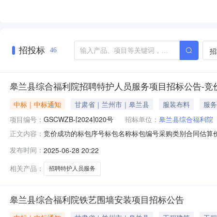
招投标
招
46
皋兰县综合福利院招聘特护人员服务项目招标公告-竞
中标｜中标通知
甘肃省｜兰州市｜皋兰县
服装布料
服务
项目编号：
GSCWZB-[2024]020号
招标单位：
皋兰县综合福利院
竞价成功的标包序号标包名称标包编号采购类别合同估算价成交企
正文内容：
兰州市皋兰县慈怀社会工作服务中心298000.0(元)
发布时间：
2025-06-28 20:22
标原因
相关产品：
招聘特护人员服务
皋兰县综合福利院铁艺围墙安装项目招标公告