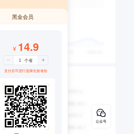
黑金会员
14.9
¥
支付后可进行选择生效省份
公众号