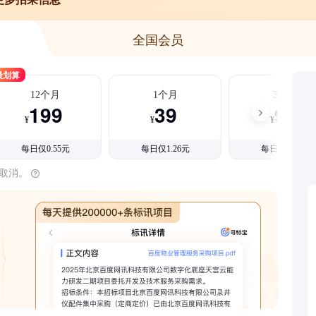
全国会员
最划算
12个月
1个月
3个月
199
39
99
¥
¥
¥
每日仅0.55元
每日仅1.26元
每日仅1.08元
时取消。