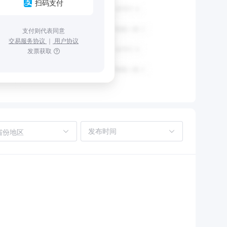
扫码支付
支付则代表同意
交易服务协议
｜
用户协议
发票获取
省份地区