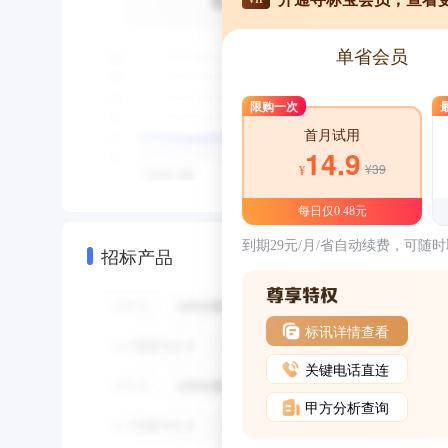
单省会员
限购一次
首月试用
14.9
¥39
¥
每日仅0.48元
到期29元/月/省自动续费，可随
招标产品
标讯详情查看
关键电话直连
甲方分析查询