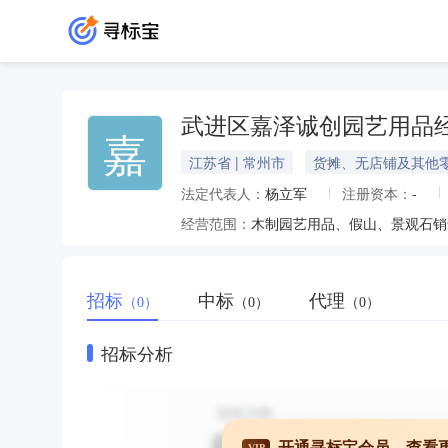
武进区嘉泽诚创园艺用品
嘉
江苏省 | 常州市
货摊、无店铺及其他
法定代表人：
杨立军
注册资本：
-
经营范围：
木制园艺用品、假山、景观石销
招标
中标
代理
（0）
（0）
（0）
招标分析
开通寻标宝会员，查看
VIP