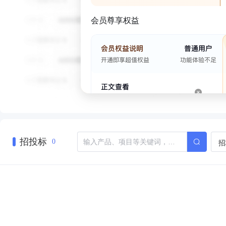
会员尊享权益
招投标
招
0