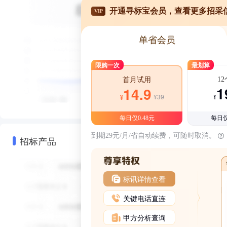
开通寻标宝会员，查看更多招采
VIP
单省会员
限购一次
最划算
1
首月试用
1
14.9
¥39
¥
¥
每日仅0.48元
每日仅
到期29元/月/省自动续费，可随时取消。
招标产品
标讯详情查看
关键电话直连
甲方分析查询