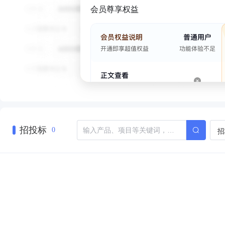
会员尊享权益
招投标
招
0