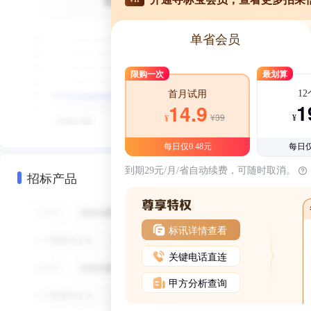
单省会员
限购一次
最划算
1
首月试用
1
14.9
¥39
¥
¥
每日仅0.48元
每日仅
到期29元/月/省自动续费，可随时取消。
招标产品
标讯详情查看
关键电话直连
甲方分析查询