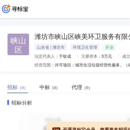
潍坊市峡山区峡美环卫服务有限
峡山
区
山东省 | 潍坊市
环境卫生管理
开业
法定代表人：
于钦成
注册资本：
5万元
成
经营范围：
招标
中标
代理
（0）
（0）
（0）
招标分析
开通寻标宝会员，查看更多招采
VIP