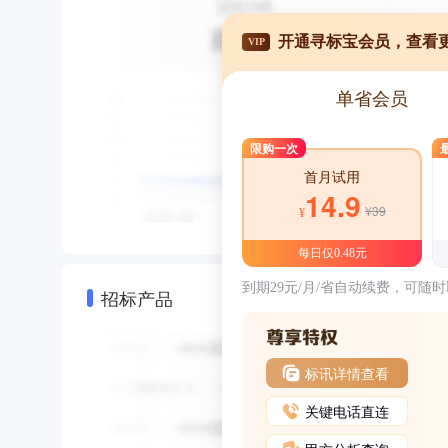
开通寻标宝会员，查看
VIP
单省会员
限购一次
首月试用
14.9
¥39
¥
每日仅0.48元
到期29元/月/省自动续费，可随
招标产品
标讯详情查看
关键电话直连