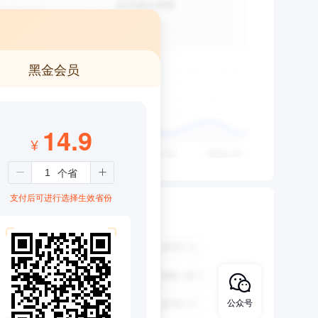
黑金会员
14.9
¥
支付后可进行选择生效省份
公众号