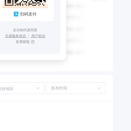
扫码支付
支付则代表同意
交易服务协议
｜
用户协议
发票获取
省份地区