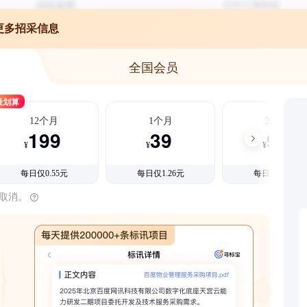
更多招采信息
全国会员
最划算
12个月
1个月
3个月
199
39
99
¥
¥
¥
每日仅0.55元
每日仅1.26元
每日仅1.08元
时取消。