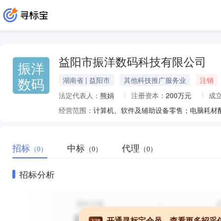
益阳市振洋数码科技有限公司
振洋
数码
湖南省 | 益阳市
其他科技推广服务业
注销
法定代表人：
熊娟
注册资本：
200万元
成
经营范围：
招标
中标
代理
（0）
（0）
（0）
招标分析
开通寻标宝会员，查看更多招采
VIP