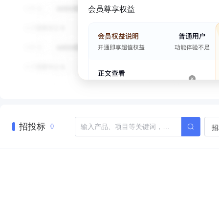
会员尊享权益
招投标
招
0