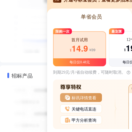
单省会员
限购一次
最划算
1
首月试用
1
14.9
¥39
¥
¥
每日仅0.48元
每日仅
到期29元/月/省自动续费，可随时取消。
招标产品
标讯详情查看
关键电话直连
甲方分析查询