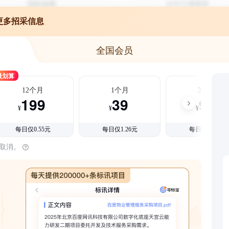
更多招采信息
全国会员
最划算
12个月
1个月
3个月
199
39
99
¥
¥
¥
每日仅0.55元
每日仅1.26元
每日仅1.08元
时取消。