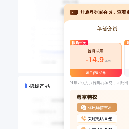
开通寻标宝会员，查看
VIP
单省会员
限购一次
首月试用
14.9
¥39
¥
每日仅0.48元
到期29元/月/省自动续费，可随
招标产品
标讯详情查看
关键电话直连