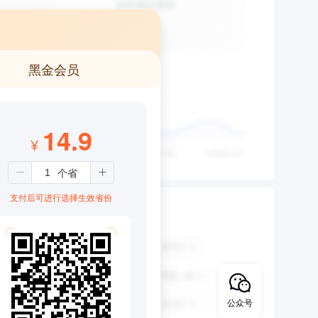
黑金会员
14.9
¥
支付后可进行选择生效省份
公众号