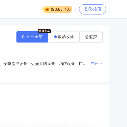
登录/注册
企业全景
取消收藏
监控
批发、零售：计算机软硬件及其配件、办公设备及耗材、办公家具、家用电器、空调设备、LED节能产品、安防监控设备、灯光音响设备、消防设备、广播电视及电子产品、网络及数码产品、POS机具、通讯设备、教学及会议设备；以上设备的安装工程及运维服务；智能化系统工程、自动化管理系统工程、电源管理系统工程、档案智能管理系统；增值电信业务及电子商务。（依法须经批准的项目，经相关部门批准后方可开展经营活动）〓
展开