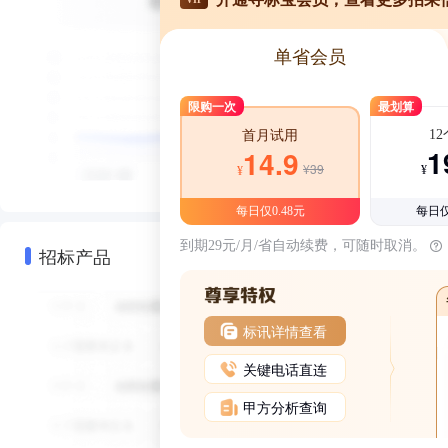
单省会员
限购一次
最划算
1
首月试用
1
14.9
¥39
¥
¥
每日仅0.48元
每日仅
到期29元/月/省自动续费，可随时取消。
招标产品
标讯详情查看
关键电话直连
甲方分析查询