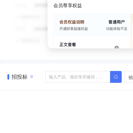
会员尊享权益
招投标
招
0