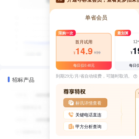
单省会员
限购一次
最划算
1
首月试用
1
14.9
¥39
¥
¥
每日仅0.48元
每日仅
到期29元/月/省自动续费，可随时取消。
招标产品
标讯详情查看
关键电话直连
甲方分析查询