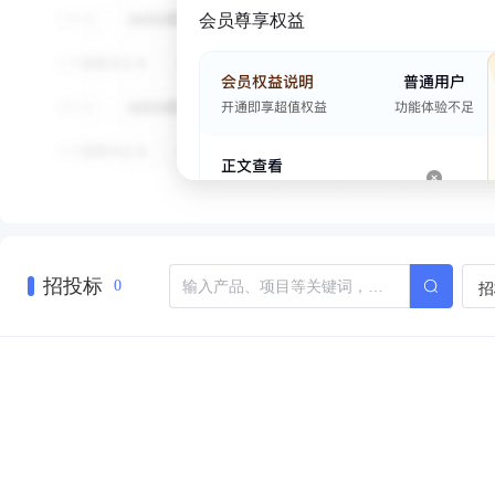
会员尊享权益
招投标
招
0