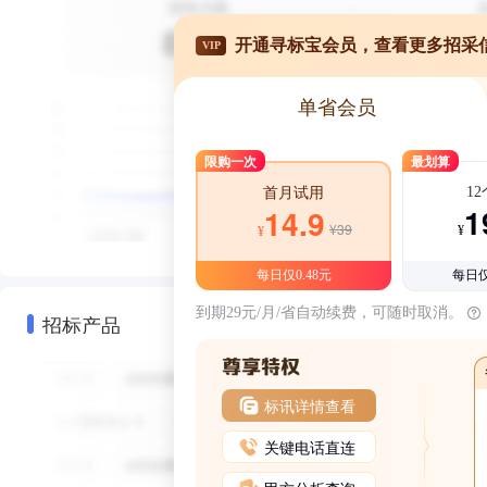
开通寻标宝会员，查看更多招采
VIP
单省会员
限购一次
最划算
1
首月试用
1
14.9
¥39
¥
¥
每日仅0.48元
每日仅
到期29元/月/省自动续费，可随时取消。
招标产品
标讯详情查看
关键电话直连