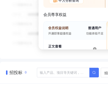
甲方分析查询
会员尊享权益
招投标
招
0