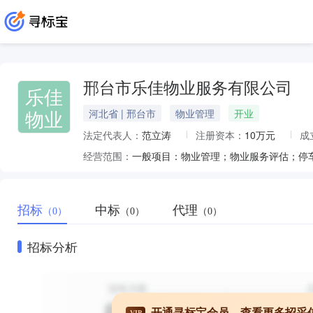
邢台市乐佳物业服务有限公司
乐佳
物业
河北省 | 邢台市
物业管理
开业
法定代表人：
范立涛
注册资本：
10万元
成
经营范围：
招标
中标
代理
（0）
（0）
（0）
招标分析
开通寻标宝会员，查看更多招采
VIP