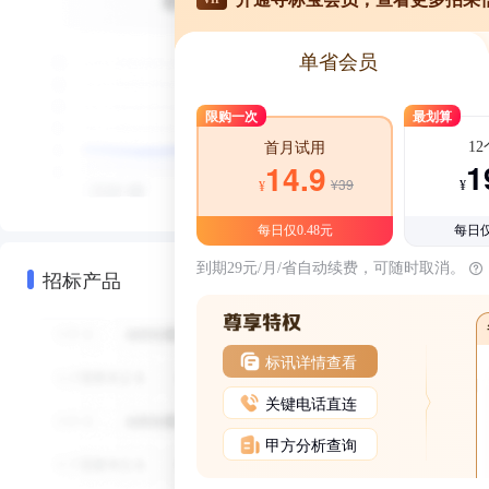
单省会员
限购一次
最划算
1
首月试用
1
14.9
¥39
¥
¥
每日仅0.48元
每日仅
到期29元/月/省自动续费，可随时取消。
招标产品
标讯详情查看
关键电话直连
甲方分析查询